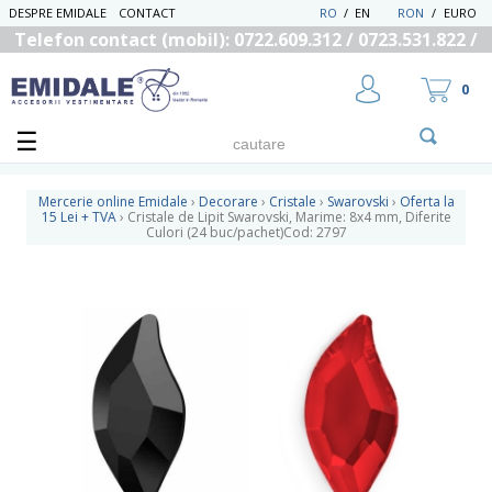
DESPRE EMIDALE
CONTACT
RO
/
EN
RON
/
EURO
Telefon contact (mobil): 0722.609.312 / 0723.531.822 /
0725.558.219
0
Mercerie online Emidale
›
Decorare
›
Cristale
›
Swarovski
›
Oferta la
15 Lei + TVA
›
Cristale de Lipit Swarovski, Marime: 8x4 mm, Diferite
Culori (24 buc/pachet)Cod: 2797
UTILIZATOR NOU
RECUPEREAZA PAROLA