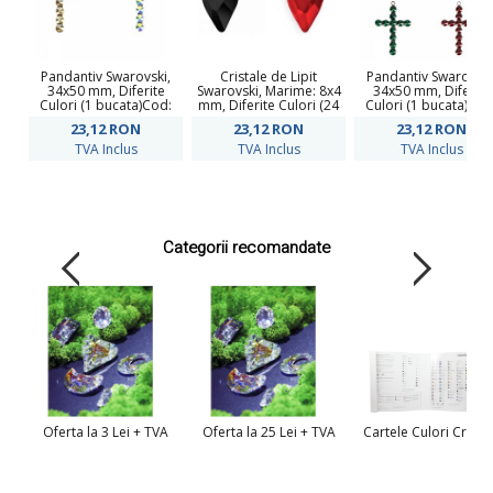
Pandantiv Swarovski,
Cristale de Lipit
Pandantiv Swarovski
34x50 mm, Diferite
Swarovski, Marime: 8x4
34x50 mm, Diferite
Culori (1 bucata)Cod:
mm, Diferite Culori (24
Culori (1 bucata)Cod
14221
buc/pachet)Cod: 2797
14221
23,12
RON
23,12
RON
23,12
RON
TVA Inclus
TVA Inclus
TVA Inclus
Categorii recomandate
Oferta la 3 Lei + TVA
Oferta la 25 Lei + TVA
Cartele Culori Crista