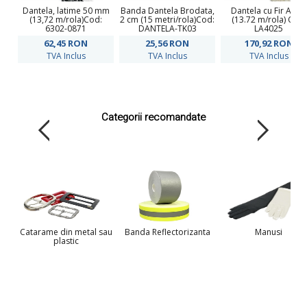
Dantela, latime 50 mm
Banda Dantela Brodata,
Dantela cu Fir Auriu
(13,72 m/rola)Cod:
2 cm (15 metri/rola)Cod:
(13.72 m/rola) Cod:
6302-0871
DANTELA-TK03
LA4025
62,45
RON
25,56
RON
170,92
RON
TVA Inclus
TVA Inclus
TVA Inclus
Categorii recomandate
Catarame din metal sau
Banda Reflectorizanta
Manusi
plastic