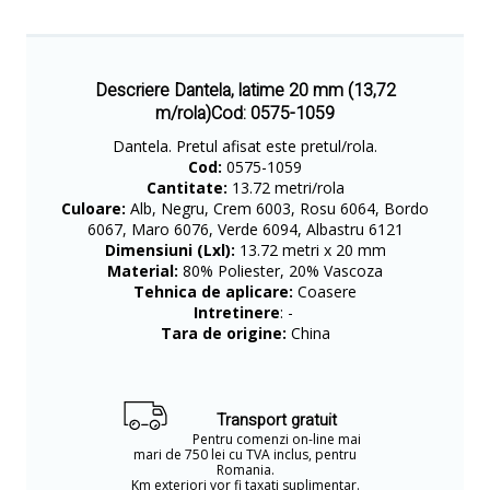
Descriere Dantela, latime 20 mm (13,72
m/rola)Cod: 0575-1059
Dantela. Pretul afisat este pretul/rola.
Cod:
0575-1059
Cantitate:
13.72 metri/rola
Culoare:
Alb, Negru, Crem 6003, Rosu 6064, Bordo
6067, Maro 6076, Verde 6094, Albastru 6121
Dimensiuni (Lxl):
13.72 metri x 20 mm
Material:
80% Poliester, 20% Vascoza
Tehnica de aplicare:
Coasere
Intretinere
: -
Tara de origine:
China
Transport gratuit
Pentru comenzi on-line mai
mari de 750 lei cu TVA inclus, pentru
Romania.
Km exteriori vor fi taxati suplimentar.