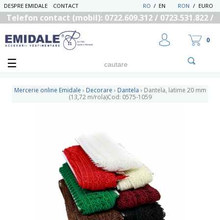
DESPRE EMIDALE
CONTACT
RO
/
EN
RON
/
EURO
Telefon contact (mobil): 0722.609.312 / 0723.531.822 /
0725.558.219
0
Mercerie online Emidale
›
Decorare
›
Dantela
›
Dantela, latime 20 mm
(13,72 m/rola)Cod: 0575-1059
UTILIZATOR NOU
RECUPEREAZA PAROLA