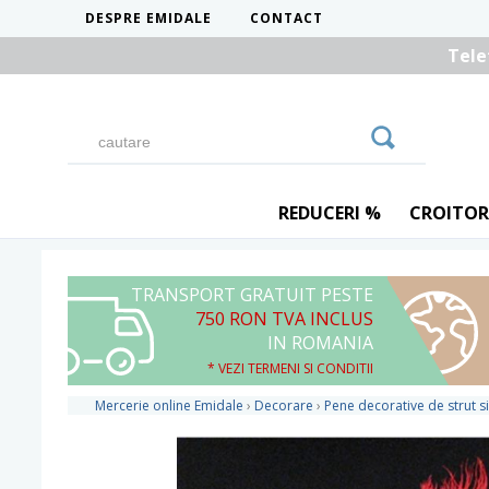
DESPRE EMIDALE
CONTACT
Tele
REDUCERI %
CROITOR
TRANSPORT GRATUIT PESTE
750 RON TVA INCLUS
IN ROMANIA
* VEZI TERMENI SI CONDITII
Mercerie online Emidale
›
Decorare
›
Pene decorative de strut si