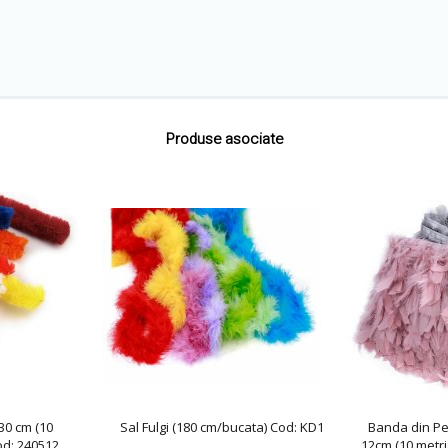
Produse asociate
30 cm (10
Sal Fulgi (180 cm/bucata) Cod: KD1
Banda din Pe
od: 240512
12cm (10 metri