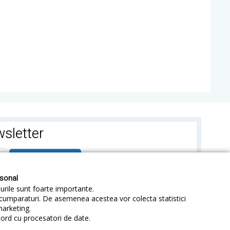
sletter
ABONEAZA-TE
rsonal
-urile sunt foarte importante.
e cumparaturi. De asemenea acestea vor colecta statistici
marketing.
cord cu procesatori de date.
identialitate
Sitemap
Blog
ANPC