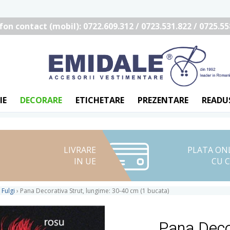
fon contact (mobil): 0722.609.312 / 0723.531.822 / 0725.55
IE
DECORARE
ETICHETARE
PREZENTARE
READU
LIVRARE
PLATA ON
IN UE
CU 
 Fulgi
›
Pana Decorativa Strut, lungime: 30-40 cm (1 bucata)
Pana Decor