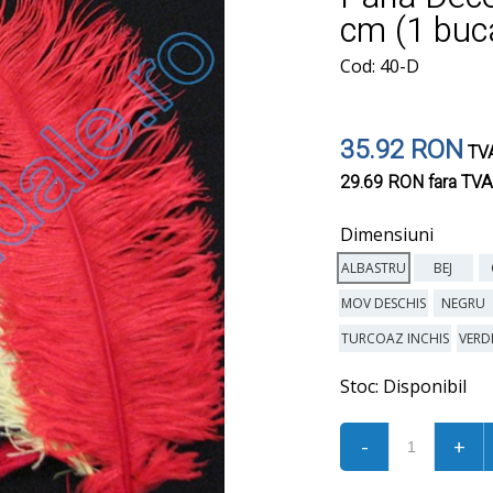
cm (1 buc
Cod: 40-D
35.92 RON
TVA
29.69 RON
fara TVA
Dimensiuni
ALBASTRU
BEJ
MOV DESCHIS
NEGRU
TURCOAZ INCHIS
VERD
Stoc:
Disponibil
-
+