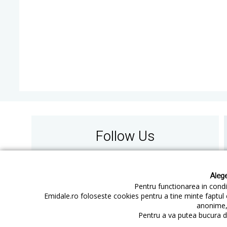
Follow Us
Alege
Pentru functionarea in condit
Emidale.ro foloseste cookies pentru a tine minte faptul 
anonime, 
Contact
Cum cumperi
Pentru a va putea bucura de
Cum platesc