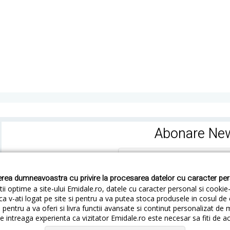
Abonare New
rea dumneavoastra cu privire la procesarea datelor cu caracter pe
ii optime a site-ului Emidale.ro, datele cu caracter personal si cookie
ca v-ati logat pe site si pentru a va putea stoca produsele in cosul d
pentru a va oferi si livra functii avansate si continut personalizat de 
 intreaga experienta ca vizitator Emidale.ro este necesar sa fiti de a
Cum livram
Cum returnezi
Termeni si Conditii
Conf