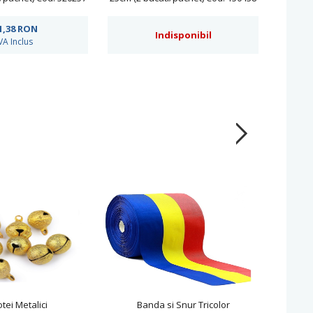
1,38
RON
Indisponibil
VA Inclus
tei Metalici
Banda si Snur Tricolor