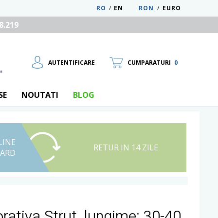
RO
/
EN
RON
/
EURO
8.219
AUTENTIFICARE
CUMPARATURI
0
SE
NOUTATI
BLOG
LINE
UTILIZATOR NOU
RETUR IN 14 ZILE
CARD
RECUPEREAZA PAROLA
ativa Strut, lungime: 30-40