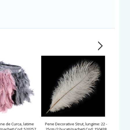
ne de Curca, latime
Pene Decorative Strut, lungime: 22 -
Sal F
/pachet) Cod: 520257
25cm (2 bucati/pachet) Cod: 150438
m