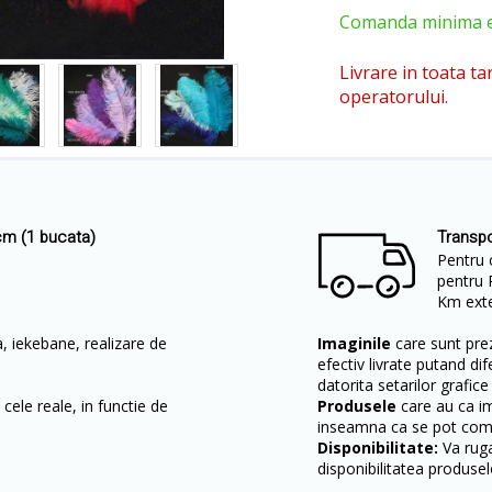
Comanda minima est
Livrare in toata ta
operatorului.
cm (1 bucata)
Transpo
Pentru 
pentru 
Km exter
 iekebane, realizare de
Imaginile
care sunt prez
efectiv livrate putand dif
datorita setarilor grafice
cele reale, in functie de
Produsele
care au ca i
inseamna ca se pot come
Disponibilitate:
Va ruga
disponibilitatea produsel