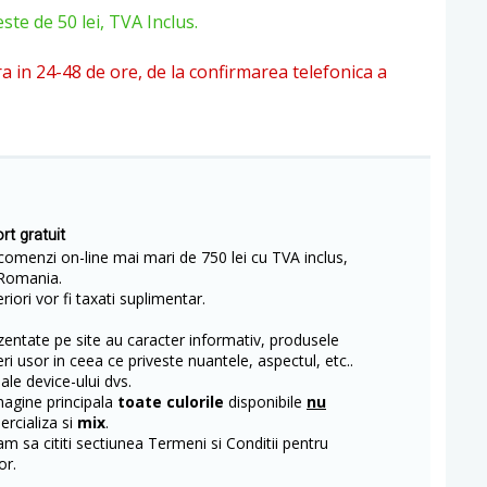
e de 50 lei, TVA Inclus.
ra in 24-48 de ore, de la confirmarea telefonica a
rt gratuit
comenzi on-line mai mari de 750 lei cu TVA inclus,
Romania.
iori vor fi taxati suplimentar.
entate pe site au caracter informativ, produsele
eri usor in ceea ce priveste nuantele, aspectul, etc..
 ale device-ului dvs.
magine principala
toate culorile
disponibile
nu
rcializa si
mix
.
m sa cititi sectiunea Termeni si Conditii pentru
or.