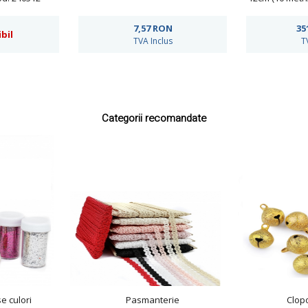
7,57
RON
35
bil
TVA Inclus
T
Categorii recomandate
se culori
Pasmanterie
Clopo