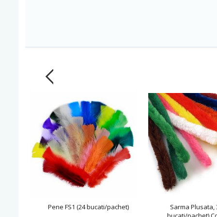
Pene FS1 (24 bucati/pachet)
Sarma Plusata, 
bucati/pachet) C