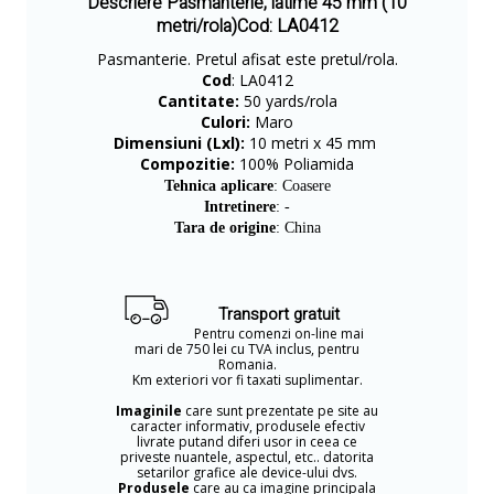
Descriere Pasmanterie, latime 45 mm (10
metri/rola)Cod: LA0412
Pasmanterie. Pretul afisat este pretul/rola.
Cod
: LA0412
Cantitate:
50 yards/rola
Culori:
Maro
Dimensiuni (Lxl):
10 metri x 45 mm
Compozitie:
100% Poliamida
Tehnica aplicare
: Coasere
Intretinere
: -
Tara de origine
: China
Transport gratuit
Pentru comenzi on-line mai
mari de 750 lei cu TVA inclus, pentru
Romania.
Km exteriori vor fi taxati suplimentar.
Imaginile
care sunt prezentate pe site au
caracter informativ, produsele efectiv
livrate putand diferi usor in ceea ce
priveste nuantele, aspectul, etc.. datorita
setarilor grafice ale device-ului dvs.
Produsele
care au ca imagine principala