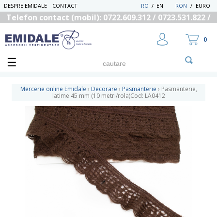
DESPRE EMIDALE
CONTACT
RO
/
EN
RON
/
EURO
Telefon contact (mobil): 0722.609.312 / 0723.531.822 /
0725.558.219
0
Mercerie online Emidale
›
Decorare
›
Pasmanterie
›
Pasmanterie,
latime 45 mm (10 metri/rola)Cod: LA0412
UTILIZATOR NOU
RECUPEREAZA PAROLA