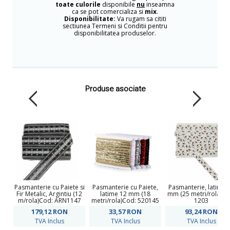
toate culorile
disponibile
nu
inseamna
ca se pot comercializa si
mix
.
Disponibilitate:
Va rugam sa cititi
sectiunea Termeni si Conditii pentru
disponibilitatea produselor.
Produse asociate
Pasmanterie cu Paiete si
Pasmanterie cu Paiete,
Pasmanterie, latime 
Fir Metalic, Argintiu (12
latime 12 mm (18
mm (25 metri/rola)Co
m/rola)Cod: ARN1147
metri/rola)Cod: 520145
1203
179,12
RON
33,57
RON
93,24
RON
TVA Inclus
TVA Inclus
TVA Inclus