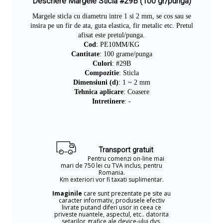
Descriere Margele Sticla #29B (100 gr/punga)
Margele sticla cu diametru intre 1 si
2
mm, se cos sau se
insira pe un fir de ata, guta elastica, fir metalic etc. Pretul
afisat este pretul/punga.
Cod
: PE10MM/KG
Cantitate
: 100 grame/punga
Culori
: #29B
Compozitie
: Sticla
Dimensiuni (d)
: 1 ~ 2 mm
Tehnica aplicare
: Coasere
Intretinere
: -
Transport gratuit
Pentru comenzi on-line mai
mari de 750 lei cu TVA inclus, pentru
Romania.
Km exteriori vor fi taxati suplimentar.
Imaginile
care sunt prezentate pe site au
caracter informativ, produsele efectiv
livrate putand diferi usor in ceea ce
priveste nuantele, aspectul, etc.. datorita
setarilor grafice ale device-ului dvs.