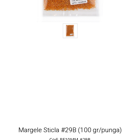
Margele Sticla #29B (100 gr/punga)
Cod: PE10MM-#29B