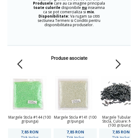
Produsele
care au ca imagine principala
toate culorile
disponibile
nu
inseamna
ca se pot comercializa si
mix
.
Disponibilitate:
Va rugam sa cititi
sectiunea Termeni si Conditii pentru
disponibilitatea produselor.
Produse asociate
Margele Sticla #144 (100
Margele Sticla #141 (100
Margele Tubulare di
gr/punga)
gr/punga)
Sticla, Culoare: Negr
(100 gr/punga)
7,85
RON
7,85
RON
7,85
RON
TVA Inclus
TVA Inclus
TVA Inclus