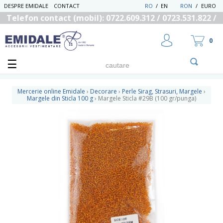
DESPRE EMIDALE
CONTACT
RO
/
EN
RON
/
EURO
Telefon contact (mobil): 0722.609.312 / 0723.531.822 /
0725.558.219
0
Mercerie online Emidale
›
Decorare
›
Perle Sirag, Strasuri, Margele
›
Margele din Sticla 100 g
›
Margele Sticla #29B (100 gr/punga)
UTILIZATOR NOU
RECUPEREAZA PAROLA