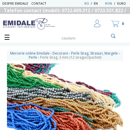
DESPRE EMIDALE
CONTACT
RO
/
EN
RON
/
EURO
Telefon contact (mobil): 0722.609.312 / 0723.531.822 /
0725.558.219
0
Mercerie online Emidale
›
Decorare
›
Perle Sirag, Strasuri, Margele
›
Perle
›
Perle Sirag, 3 mm (12 siraguri/pachet)
UTILIZATOR NOU
RECUPEREAZA PAROLA