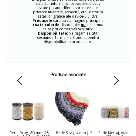
caracter informativ, produsele efectiv
livrate putand diferi usor in ceea ce
priveste nuantele, aspectul, etc.. datorita
setarilor grafice ale device-ului dvs.
Produsele
care au ca imagine principala
toate culorile
disponibile
nu
inseamna
ca se pot comercializa si
mix
.
Disponibilitate:
Va rugam sa cititi
sectiunea Termeni si Conditii pentru
disponibilitatea produselor.
Produse asociate
Perle Sirag, Ø3 mm (25
Perle Sirag, 4 mm (12
Perle Metraj, diametr