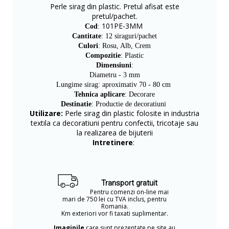
Perle sirag din plastic. Pretul afisat este
pretul/pachet.
101PE-3MM
Cod
:
Cantitate
: 12 siraguri/pachet
Culori
: Rosu, Alb, Crem
Compozitie
: Plastic
Dimensiuni
:
Diametru - 3 mm
Lungime sirag: aproximativ 70 - 80 cm
Tehnica aplicare
: Decorare
Destinatie
: Productie de decoratiuni
Utilizare:
Perle sirag din plastic folosite in industria
textila ca decoratiuni pentru confectii, tricotaje sau
la realizarea de bijuterii
Intretinere
:
Transport gratuit
Pentru comenzi on-line mai
mari de 750 lei cu TVA inclus, pentru
Romania.
Km exteriori vor fi taxati suplimentar.
Imaginile
care sunt prezentate pe site au