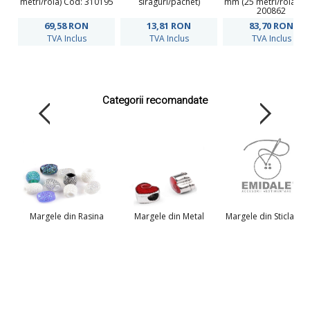
metri/rola) Cod: 310195
siraguri/pachet)
mm (25 metri/rola) C
200862
69,58
RON
13,81
RON
83,70
RON
TVA Inclus
TVA Inclus
TVA Inclus
Categorii recomandate
Margele din Rasina
Margele din Metal
Margele din Sticla 500