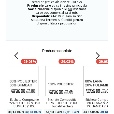
setarilor grafice ale device-ului dvs.
Produsele
care au ca imagine principala
toate culorile
disponibile
nu
inseamna
ca se pot comercializa si
mix
.
Disponibilitate:
Va rugam sa cititi
sectiunea Termeni si Conditii pentru
disponibilitatea produselor.
Produse asociate
-29.03%
-29.03%
-29.03%
Etichete Compozitie
Etichete Compozitie
Etichete Compoziti
65% POLIESTER si 35%
100% POLIESTER (1000
80% LANA si 20%
BUMBAC (1000
bucati/pachet)
POLIAMIDA (1000
bucati/pachet)
bucati/pachet)
43,14 RON
30,61
RON
43,14 RON
30,61
RON
43,14 RON
30,61
RO