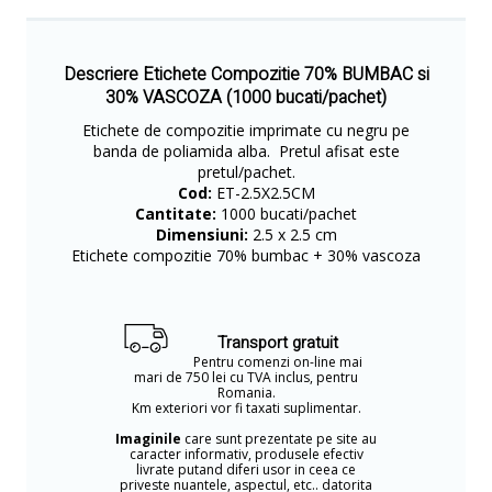
Descriere Etichete Compozitie 70% BUMBAC si
30% VASCOZA (1000 bucati/pachet)
Etichete de compozitie imprimate cu negru pe
banda de poliamida alba. Pretul afisat este
pretul/pachet.
Cod:
ET-2.5X2.5CM
Cantitate:
1000 bucati/pachet
Dimensiuni:
2.5 x 2.5 cm
Etichete compozitie 70% bumbac + 30% vascoza
Transport gratuit
Pentru comenzi on-line mai
mari de 750 lei cu TVA inclus, pentru
Romania.
Km exteriori vor fi taxati suplimentar.
Imaginile
care sunt prezentate pe site au
caracter informativ, produsele efectiv
livrate putand diferi usor in ceea ce
priveste nuantele, aspectul, etc.. datorita