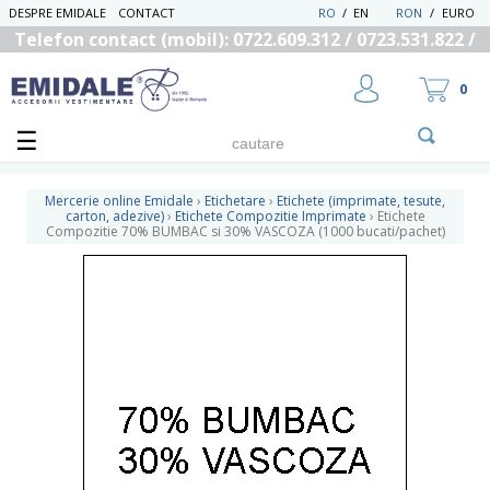
DESPRE EMIDALE
CONTACT
RO
/
EN
RON
/
EURO
Telefon contact (mobil): 0722.609.312 / 0723.531.822 /
0725.558.219
0
Mercerie online Emidale
›
Etichetare
›
Etichete (imprimate, tesute,
carton, adezive)
›
Etichete Compozitie Imprimate
›
Etichete
Compozitie 70% BUMBAC si 30% VASCOZA (1000 bucati/pachet)
UTILIZATOR NOU
RECUPEREAZA PAROLA