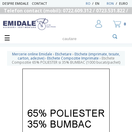
DESPRE EMIDALE
CONTACT
RO
/
EN
RON
/
EURO
Telefon contact (mobil): 0722.609.312 / 0723.531.822 /
0725.558.219
0
Mercerie online Emidale
›
Etichetare
›
Etichete (imprimate, tesute,
carton, adezive)
›
Etichete Compozitie Imprimate
›
Etichete
Compozitie 65% POLIESTER si 35% BUMBAC (1000 bucati/pachet)
UTILIZATOR NOU
RECUPEREAZA PAROLA