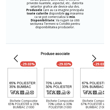
priveste nuantele, aspectul, etc.. datorita
setarilor grafice ale device-ului dvs.
Produsele
care au ca imagine principala
toate culorile
disponibile
nu
inseamna
ca se pot comercializa si
mix
.
Disponibilitate:
Va rugam sa cititi
sectiunea Termeni si Conditii pentru
disponibilitatea produselor.
Produse asociate
-29.03%
-29.03%
-29.03%
Etichete Compozitie
Etichete Compozitie
Etichete Compoziti
65% POLIESTER si 35%
70% LANA si 30%
67% POLIESTER si 3
BUMBAC (1000
POLIESTER (1000
BUMBAC (1000