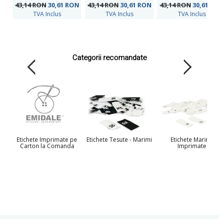
bucati/pachet)
bucati/pachet)
bucati/pachet)
43,14 RON
30,61
RON
43,14 RON
30,61
RON
43,14 RON
30,61
RO
TVA Inclus
TVA Inclus
TVA Inclus
Categorii recomandate
Etichete Imprimate pe
Etichete Tesute - Marimi
Etichete Marimi
Carton la Comanda
Imprimate