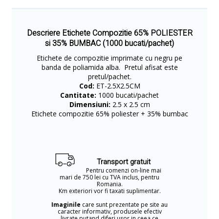
Descriere Etichete Compozitie 65% POLIESTER
si 35% BUMBAC (1000 bucati/pachet)
Etichete de compozitie imprimate cu negru pe
banda de poliamida alba. Pretul afisat este
pretul/pachet.
Cod:
ET-2.5X2.5CM
Cantitate:
1000 bucati/pachet
Dimensiuni:
2.5 x 2.5 cm
Etichete compozitie 65% poliester + 35% bumbac
Transport gratuit
Pentru comenzi on-line mai
mari de 750 lei cu TVA inclus, pentru
Romania.
Km exteriori vor fi taxati suplimentar.
Imaginile
care sunt prezentate pe site au
caracter informativ, produsele efectiv
livrate putand diferi usor in ceea ce