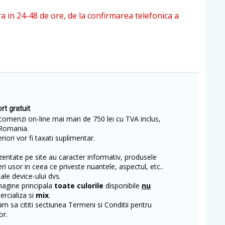
ra in 24-48 de ore, de la confirmarea telefonica a
rt gratuit
comenzi on-line mai mari de 750 lei cu TVA inclus,
Romania.
iori vor fi taxati suplimentar.
entate pe site au caracter informativ, produsele
eri usor in ceea ce priveste nuantele, aspectul, etc..
 ale device-ului dvs.
magine principala
toate culorile
disponibile
nu
rcializa si
mix
.
m sa cititi sectiunea Termeni si Conditii pentru
or.