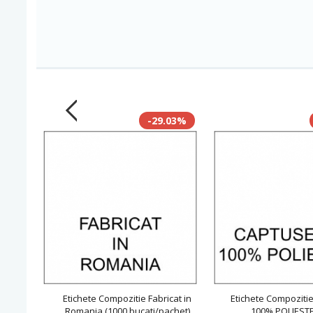
-29.03%
Etichete Compozitie Fabricat in
Etichete Compoziti
Romania (1000 bucati/pachet)
100% POLIESTE