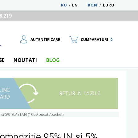
RO
/
EN
RON
/
EURO
8.219
AUTENTIFICARE
CUMPARATURI
0
SE
NOUTATI
BLOG
LINE
UTILIZATOR NOU
RETUR IN 14 ZILE
CARD
RECUPEREAZA PAROLA
 si 5% ELASTAN (1000 bucati/pachet)
Compozitie 95% IN si 5%