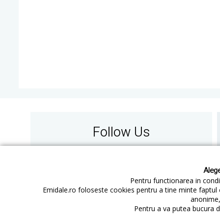
Follow Us
Alege
Pentru functionarea in condit
Emidale.ro foloseste cookies pentru a tine minte faptul 
anonime, 
Contact
Cum cumperi
Pentru a va putea bucura de
Cum platesc