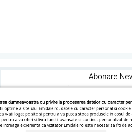
Abonare New
rea dumneavoastra cu privire la procesarea datelor cu caracter pe
ii optime a site-ului Emidale.ro, datele cu caracter personal si cookie
ca v-ati logat pe site si pentru a va putea stoca produsele in cosul d
pentru a va oferi si livra functii avansate si continut personalizat de 
 intreaga experienta ca vizitator Emidale.ro este necesar sa fiti de a
Cum livram
Cum returnezi
Termeni si Conditii
Conf