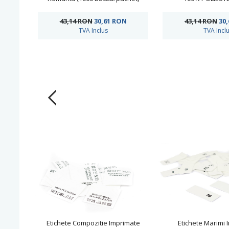
bucati/pac
43,14 RON
30,61
RON
43,14 RON
30
TVA Inclus
TVA Incl
Etichete Compozitie Imprimate
Etichete Marimi 