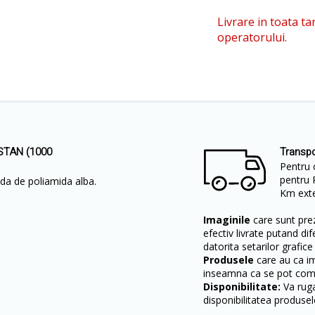
Livrare in toata ta
operatorului.
ASTAN (1000
Transpo
Pentru 
pentru 
da de poliamida alba.
Km exter
Imaginile
care sunt prez
efectiv livrate putand dif
datorita setarilor grafice
Produsele
care au ca i
inseamna ca se pot come
Disponibilitate:
Va ruga
disponibilitatea produsel