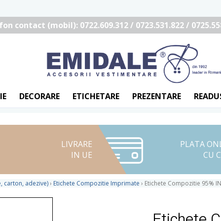
fon contact (mobil): 0722.609.312 / 0723.531.822 / 0725.55
IE
DECORARE
ETICHETARE
PREZENTARE
READU
LIVRARE
PLATA ON
IN UE
CU 
, carton, adezive)
›
Etichete Compozitie Imprimate
›
Etichete Compozitie 95% IN
Etichete 