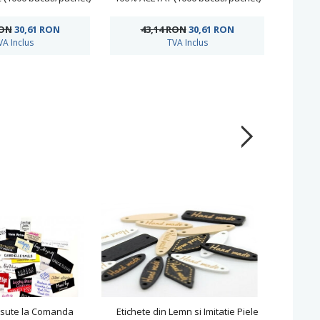
RON
30,61
RON
43,14 RON
30,61
RON
4
VA Inclus
TVA Inclus
esute la Comanda
Etichete din Lemn si Imitatie Piele
Etich