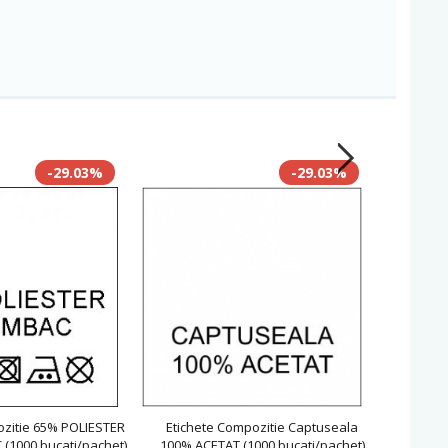
-29.03%
-29.03%
ozitie 65% POLIESTER
Etichete Compozitie Captuseala
Etichet
(1000 bucati/pachet)
100% ACETAT (1000 bucati/pachet)
si 5% E