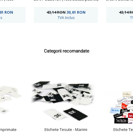
het)
,61
RON
43,14 RON
30,61
RON
43,14 
us
TVA Inclus
T
Categorii recomandate
Imprimate
Etichete Tesute - Marimi
Etichete T