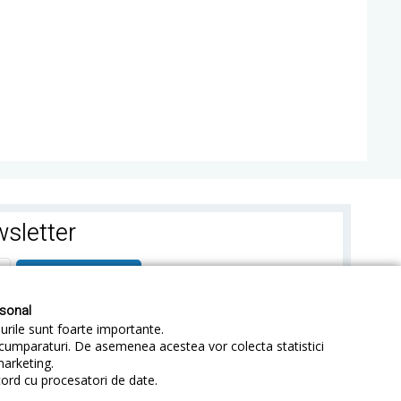
sletter
ABONEAZA-TE
rsonal
-urile sunt foarte importante.
e cumparaturi. De asemenea acestea vor colecta statistici
marketing.
cord cu procesatori de date.
identialitate
Sitemap
Blog
ANPC