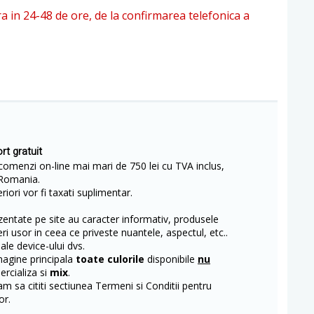
ra in 24-48 de ore, de la confirmarea telefonica a
rt gratuit
comenzi on-line mai mari de 750 lei cu TVA inclus,
Romania.
iori vor fi taxati suplimentar.
entate pe site au caracter informativ, produsele
eri usor in ceea ce priveste nuantele, aspectul, etc..
 ale device-ului dvs.
magine principala
toate culorile
disponibile
nu
rcializa si
mix
.
m sa cititi sectiunea Termeni si Conditii pentru
or.