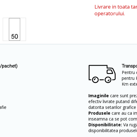
Livrare in toata ta
operatorului.
i/pachet)
Transpo
Pentru 
pentru 
Km exter
Imaginile
care sunt prez
efectiv livrate putand dif
afie
datorita setarilor grafice
Produsele
care au ca i
inseamna ca se pot come
Disponibilitate:
Va ruga
disponibilitatea produsel