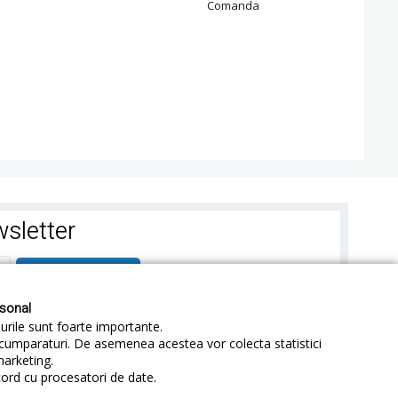
Comanda
sletter
ABONEAZA-TE
rsonal
-urile sunt foarte importante.
e cumparaturi. De asemenea acestea vor colecta statistici
marketing.
cord cu procesatori de date.
identialitate
Sitemap
Blog
ANPC