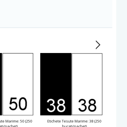
ute Marime: 50 (250
Etichete Tesute Marime: 38 (250
Etiche
ti/pachet)
bucati/pachet)