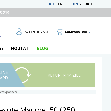
RO
/
EN
RON
/
EURO
8.219
AUTENTIFICARE
CUMPARATURI
0
SE
NOUTATI
BLOG
LINE
UTILIZATOR NOU
RETUR IN 14 ZILE
CARD
RECUPEREAZA PAROLA
cati/pachet)
Tesute Marime: 50 (250