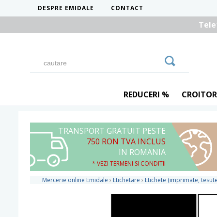
DESPRE EMIDALE
CONTACT
Tele
REDUCERI %
CROITOR
TRANSPORT GRATUIT PESTE
750 RON TVA INCLUS
IN ROMANIA
* VEZI TERMENI SI CONDITII
Mercerie online Emidale
›
Etichetare
›
Etichete (imprimate, tesute