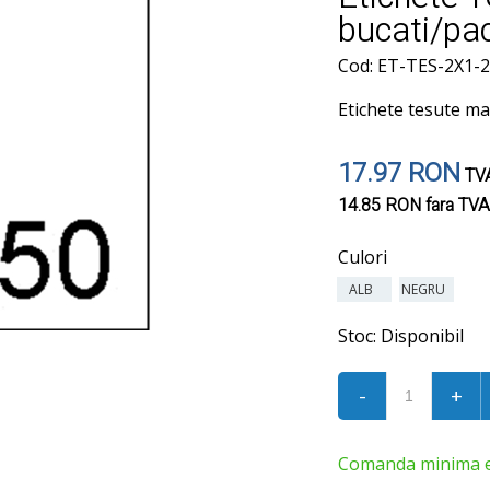
bucati/pa
Cod: ET-TES-2X1-
Etichete tesute m
17.97 RON
TVA
14.85 RON
fara TVA
Culori
ALB
NEGRU
Stoc:
Disponibil
-
+
Comanda minima est