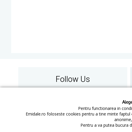
Follow Us
Alege
Pentru functionarea in condit
Emidale.ro foloseste cookies pentru a tine minte faptul 
anonime, 
Contact
Cum cumperi
Pentru a va putea bucura de
Cum platesc