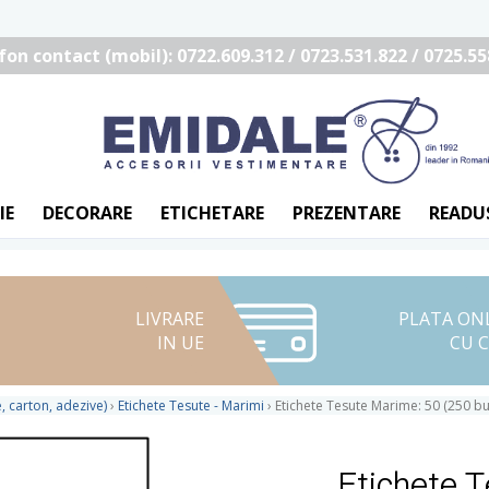
fon contact (mobil): 0722.609.312 / 0723.531.822 / 0725.55
IE
DECORARE
ETICHETARE
PREZENTARE
READU
LIVRARE
PLATA ON
IN UE
CU 
, carton, adezive)
›
Etichete Tesute - Marimi
›
Etichete Tesute Marime: 50 (250 bu
Etichete 