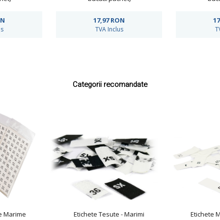
ON
17,97
RON
17
us
TVA Inclus
T
Categorii recomandate
ve Marime
Etichete Tesute - Marimi
Etichete 