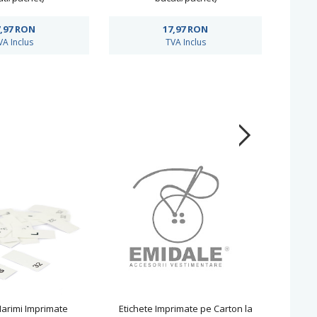
,97
RON
17,97
RON
VA Inclus
TVA Inclus
Marimi Imprimate
Etichete Imprimate pe Carton la
Etichet