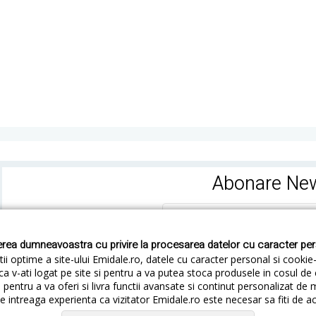
Abonare New
rea dumneavoastra cu privire la procesarea datelor cu caracter pe
ii optime a site-ului Emidale.ro, datele cu caracter personal si cookie
ca v-ati logat pe site si pentru a va putea stoca produsele in cosul d
pentru a va oferi si livra functii avansate si continut personalizat de 
 intreaga experienta ca vizitator Emidale.ro este necesar sa fiti de a
Cum livram
Cum returnezi
Termeni si Conditii
Conf