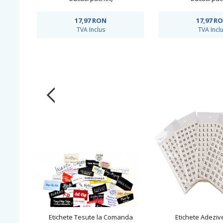
17,97
RON
17,97
R
TVA Inclus
TVA Incl
Etichete Tesute la Comanda
Etichete Adezi