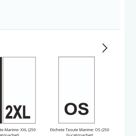
te Marime: XXL (250
Etichete Tesute Marime: OS (250
Etiche
ti/pachet)
bucati/pachet)