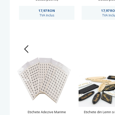
17,97
RON
17,97
R
TVA Inclus
TVA Incl
Etichete Adezive Marime
Etichete din Lemn si 