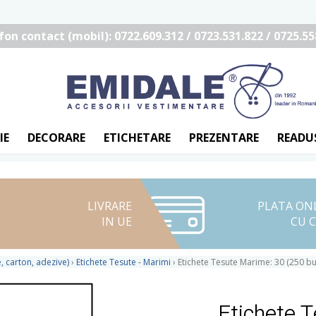
fon contact (mobil): 0722.609.312 / 0723.531.822 / 0725.55
IE
DECORARE
ETICHETARE
PREZENTARE
READU
LIVRARE
PLATA ON
IN UE
CU 
, carton, adezive)
›
Etichete Tesute - Marimi
›
Etichete Tesute Marime: 30 (250 bu
Etichete 