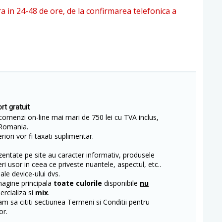
ra in 24-48 de ore, de la confirmarea telefonica a
rt gratuit
comenzi on-line mai mari de 750 lei cu TVA inclus,
Romania.
iori vor fi taxati suplimentar.
entate pe site au caracter informativ, produsele
eri usor in ceea ce priveste nuantele, aspectul, etc..
 ale device-ului dvs.
magine principala
toate culorile
disponibile
nu
rcializa si
mix
.
m sa cititi sectiunea Termeni si Conditii pentru
or.