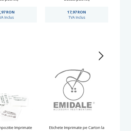
,97
RON
17,97
RON
VA Inclus
TVA Inclus
mpozitie Imprimate
Etichete Imprimate pe Carton la
Eti