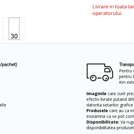
Livrare in toata ta
operatorului.
i/pachet)
Transpo
Pentru 
pentru 
Km exter
Imaginile
care sunt prez
efectiv livrate putand dif
afie
datorita setarilor grafice
Produsele
care au ca i
inseamna ca se pot come
Disponibilitate:
Va ruga
disponibilitatea produsel