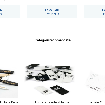
ON
17,97
RON
17
us
TVA Inclus
T
Categorii recomandate
Imitatie Piele
Etichete Tesute - Marimi
Etichete Co