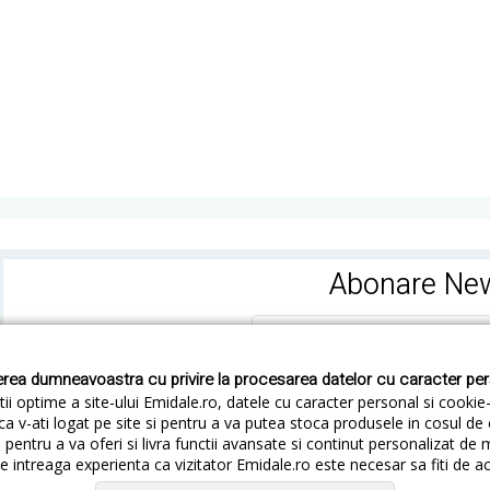
Abonare New
rea dumneavoastra cu privire la procesarea datelor cu caracter pe
ii optime a site-ului Emidale.ro, datele cu caracter personal si cookie
ca v-ati logat pe site si pentru a va putea stoca produsele in cosul d
pentru a va oferi si livra functii avansate si continut personalizat de 
 intreaga experienta ca vizitator Emidale.ro este necesar sa fiti de a
Cum livram
Cum returnezi
Termeni si Conditii
Conf