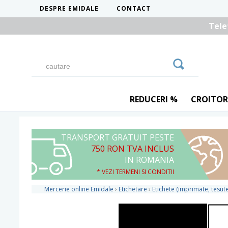
DESPRE EMIDALE
CONTACT
Tele
REDUCERI %
CROITOR
TRANSPORT GRATUIT PESTE
750 RON TVA INCLUS
IN ROMANIA
* VEZI TERMENI SI CONDITII
Mercerie online Emidale
›
Etichetare
›
Etichete (imprimate, tesute