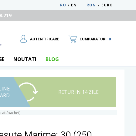
RO
/
EN
RON
/
EURO
8.219
AUTENTIFICARE
CUMPARATURI
0
SE
NOUTATI
BLOG
LINE
UTILIZATOR NOU
RETUR IN 14 ZILE
CARD
RECUPEREAZA PAROLA
cati/pachet)
Tesute Marime: 30 (250