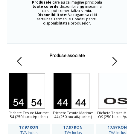
Produsele
care au ca imagine principala
toate culorile
disponibile
nu
inseamna
ca se pot comercializa si
mix
.
Disponibilitate:
Va rugam sa cititi
sectiunea Termeni si Conditii pentru
disponibilitatea produselor.
Produse asociate
Etichete Tesute Marime:
Etichete Tesute Marime:
Etichete Tesute Marim
54 (250 bucati/pachet)
44 (250 bucati/pachet)
OS (250 bucati/pache
17,97
RON
17,97
RON
17,97
RON
TVA Inclus
TVA Inclus
TVA Inclus