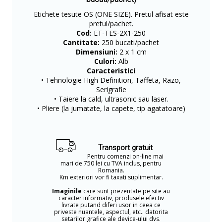
Etichete tesute OS (ONE SIZE). Pretul afisat este
pretul/pachet.
Cod:
ET-TES-2X1-250
Cantitate:
250 bucati/pachet
Dimensiuni:
2 x 1 cm
Culori:
Alb
Caracteristici
• Tehnologie High Definition, Taffeta, Razo,
Serigrafie
• Taiere la cald, ultrasonic sau laser.
• Pliere (la jumatate, la capete, tip agatatoare)
Transport gratuit
Pentru comenzi on-line mai
mari de 750 lei cu TVA inclus, pentru
Romania.
Km exteriori vor fi taxati suplimentar.
Imaginile
care sunt prezentate pe site au
caracter informativ, produsele efectiv
livrate putand diferi usor in ceea ce
priveste nuantele, aspectul, etc.. datorita
setarilor grafice ale device-ului dvs.