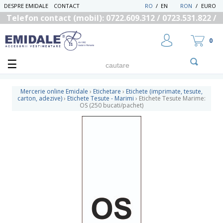
DESPRE EMIDALE
CONTACT
RO
/
EN
RON
/
EURO
Telefon contact (mobil): 0722.609.312 / 0723.531.822 /
0725.558.219
0
Mercerie online Emidale
›
Etichetare
›
Etichete (imprimate, tesute,
carton, adezive)
›
Etichete Tesute - Marimi
›
Etichete Tesute Marime:
OS (250 bucati/pachet)
UTILIZATOR NOU
RECUPEREAZA PAROLA