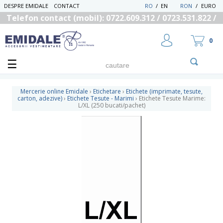
DESPRE EMIDALE
CONTACT
RO
/
EN
RON
/
EURO
Telefon contact (mobil): 0722.609.312 / 0723.531.822 /
0725.558.219
0
Mercerie online Emidale
›
Etichetare
›
Etichete (imprimate, tesute,
carton, adezive)
›
Etichete Tesute - Marimi
›
Etichete Tesute Marime:
L/XL (250 bucati/pachet)
UTILIZATOR NOU
RECUPEREAZA PAROLA