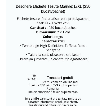
Descriere Etichete Tesute Marime: L/XL (250
bucati/pachet)
Etichete tesute. Pretul afisat este pretul/pachet.
Cod:
ET-TES-2X1-250
Cantitate:
250 bucati/pachet
Dimensiuni:
2 x 1 cm
Culori:
negru
Caracteristici
• Tehnologie High Definition, Taffeta, Razo,
Serigrafie
• Taiere la cald, ultrasonic sau laser.
• Pliere (la jumatate, la capete, tip agatatoare)
Transport gratuit
Pentru comenzi on-line mai
mari de 750 lei cu TVA inclus, pentru
Romania.
Km exteriori vor fi taxati suplimentar.
Imaginile
care sunt prezentate pe site au
caracter informativ, produsele efectiv
livrate putand diferi usor in ceea ce