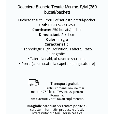
Descriere Etichete Tesute Marime: S/M (250
bucati/pachet)
Etichete tesute. Pretul afisat este pretul/pachet.
Cod:
ET-TES-2X1-250
Cantitate:
250 bucati/pachet
Dimensiuni:
2 x 1 cm
Culori:
negru
Caracteristici
• Tehnologie High Definition, Taffeta, Razo,
Serigrafie
• Taiere la cald, ultrasonic sau laser.
• Pliere (la jumatate, la capete, tip agatatoare)
Transport gratuit
Pentru comenzi on-line mai
mari de 750 lei cu TVA inclus, pentru
Romania.
Km exteriori vor fi taxati suplimentar.
Imaginile
care sunt prezentate pe site au
caracter informativ, produsele efectiv
livrate putand diferi usor in ceea ce