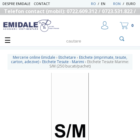
DESPRE EMIDALE
CONTACT
RO
/
EN
RON
/
EURO
Telefon contact (mobil): 0722.609.312 / 0723.531.822 /
0725.558.219
0
Mercerie online Emidale
›
Etichetare
›
Etichete (imprimate, tesute,
carton, adezive)
›
Etichete Tesute - Marimi
›
Etichete Tesute Marime:
S/M (250 bucati/pachet)
UTILIZATOR NOU
RECUPEREAZA PAROLA