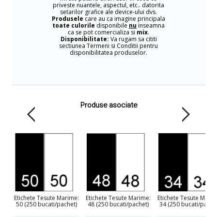
priveste nuantele, aspectul, etc.. datorita
setarilor grafice ale device-ului dvs.
Produsele
care au ca imagine principala
toate culorile
disponibile
nu
inseamna
ca se pot comercializa si
mix
.
Disponibilitate:
Va rugam sa cititi
sectiunea Termeni si Conditii pentru
disponibilitatea produselor.
Produse asociate
Etichete Tesute Marime:
Etichete Tesute Marime:
Etichete Tesute Marim
50 (250 bucati/pachet)
48 (250 bucati/pachet)
34 (250 bucati/pache