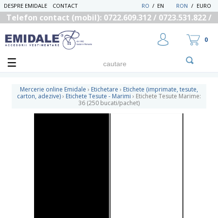
DESPRE EMIDALE
CONTACT
RO
/
EN
RON
/
EURO
Telefon contact (mobil): 0722.609.312 / 0723.531.822 /
0725.558.219
0
Mercerie online Emidale
›
Etichetare
›
Etichete (imprimate, tesute,
carton, adezive)
›
Etichete Tesute - Marimi
›
Etichete Tesute Marime:
36 (250 bucati/pachet)
UTILIZATOR NOU
RECUPEREAZA PAROLA