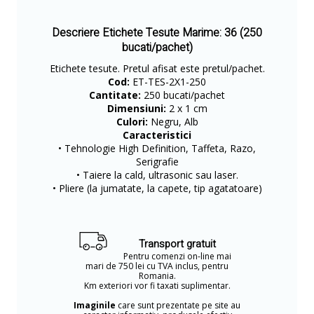
Descriere Etichete Tesute Marime: 36 (250
bucati/pachet)
Etichete tesute. Pretul afisat este pretul/pachet.
Cod:
ET-TES-2X1-250
Cantitate:
250 bucati/pachet
Dimensiuni:
2 x 1 cm
Culori:
Negru, Alb
Caracteristici
• Tehnologie High Definition, Taffeta, Razo,
Serigrafie
• Taiere la cald, ultrasonic sau laser.
• Pliere (la jumatate, la capete, tip agatatoare)
Transport gratuit
Pentru comenzi on-line mai
mari de 750 lei cu TVA inclus, pentru
Romania.
Km exteriori vor fi taxati suplimentar.
Imaginile
care sunt prezentate pe site au