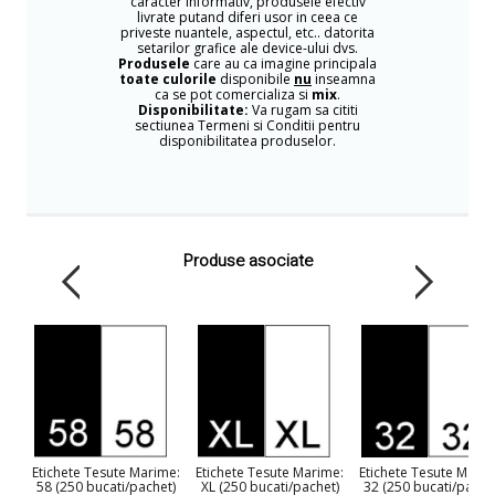
caracter informativ, produsele efectiv
livrate putand diferi usor in ceea ce
priveste nuantele, aspectul, etc.. datorita
setarilor grafice ale device-ului dvs.
Produsele
care au ca imagine principala
toate culorile
disponibile
nu
inseamna
ca se pot comercializa si
mix
.
Disponibilitate:
Va rugam sa cititi
sectiunea Termeni si Conditii pentru
disponibilitatea produselor.
Produse asociate
Etichete Tesute Marime:
Etichete Tesute Marime:
Etichete Tesute Marim
58 (250 bucati/pachet)
XL (250 bucati/pachet)
32 (250 bucati/pache