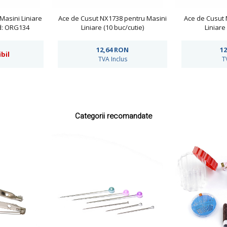
Masini Liniare
Ace de Cusut NX1738 pentru Masini
Ace de Cusut 
od: ORG134
Liniare (10 buc/cutie)
Liniare
12,64
RON
12
bil
TVA Inclus
T
Categorii recomandate