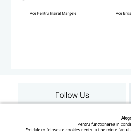
Ace Pentru Insirat Margele
Ace Bro
Follow Us
Alege
Pentru functionarea in condit
Emidale.ro foloseste cookies pentru a tine minte faptul 