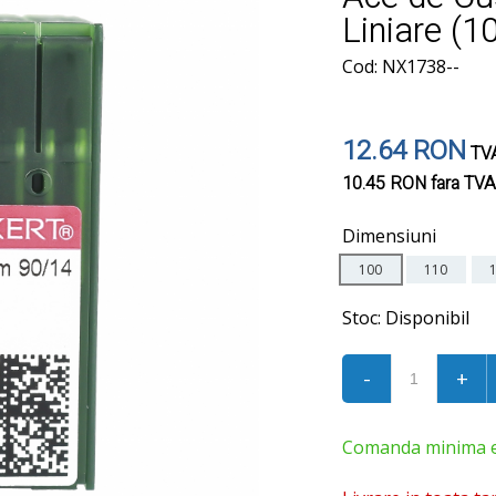
Liniare (1
Cod: NX1738--
12.64 RON
TVA
10.45 RON
fara TVA
Dimensiuni
100
110
Stoc:
Disponibil
-
+
Comanda minima est