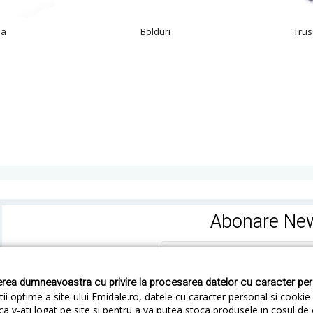
sa
Bolduri
Trus
Abonare New
rea dumneavoastra cu privire la procesarea datelor cu caracter pe
ii optime a site-ului Emidale.ro, datele cu caracter personal si cookie
ca v-ati logat pe site si pentru a va putea stoca produsele in cosul d