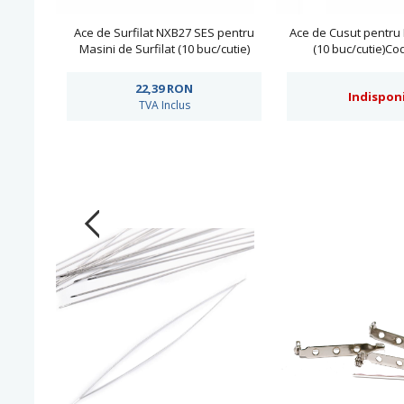
Ace de Surfilat NXB27 SES pentru
Ace de Cusut pentru 
Masini de Surfilat (10 buc/cutie)
(10 buc/cutie)C
22,39
RON
Indisponi
TVA Inclus