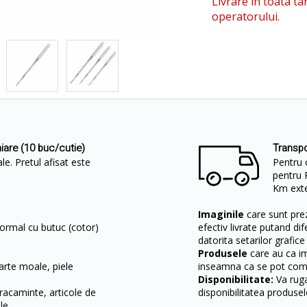
Livrare in toata ta
operatorului.
iare (10 buc/cutie)
Transpo
le. Pretul afisat este
Pentru 
pentru 
Km exter
Imaginile
care sunt prez
normal cu butuc (cotor)
efectiv livrate putand dif
datorita setarilor grafice
Produsele
care au ca i
oarte moale, piele
inseamna ca se pot come
Disponibilitate:
Va ruga
bracaminte, articole de
disponibilitatea produsel
le