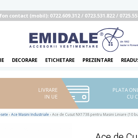
fon contact (mobil): 0722.609.312 / 0723.531.822 / 0725.55
IE
DECORARE
ETICHETARE
PREZENTARE
READU
LIVRARE
PLATA ON
IN UE
CU 
osete
›
Ace Masini Industriale
›
Ace de Cusut NX1738 pentru Masini Liniare (10 bu
Ace de Cu