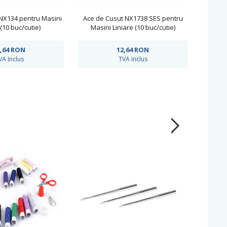
NX134 pentru Masini
Ace de Cusut NX1738 SES pentru
Ace de
 (10 buc/cutie)
Masini Liniare (10 buc/cutie)
de
,64
RON
12,64
RON
VA Inclus
TVA Inclus