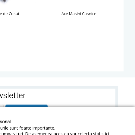
e de Cusut
Ace Masini Casnice
sletter
ABONEAZA-TE
rsonal
-urile sunt foarte importante.
e cumparaturi. De asemenea acestea vor colecta statistici