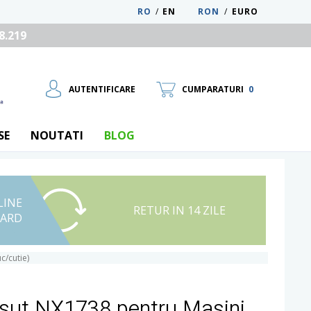
RO
/
EN
RON
/
EURO
8.219
AUTENTIFICARE
CUMPARATURI
0
SE
NOUTATI
BLOG
LINE
UTILIZATOR NOU
RETUR IN 14 ZILE
CARD
RECUPEREAZA PAROLA
c/cutie)
sut NX1738 pentru Masini