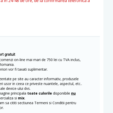
ra in 24-48 de ore, de la confirmarea telefonica a
rt gratuit
comenzi on-line mai mari de 750 lei cu TVA inclus,
Romania.
iori vor fi taxati suplimentar.
entate pe site au caracter informativ, produsele
eri usor in ceea ce priveste nuantele, aspectul, etc..
 ale device-ului dvs.
magine principala
toate culorile
disponibile
nu
rcializa si
mix
.
m sa cititi sectiunea Termeni si Conditii pentru
or.