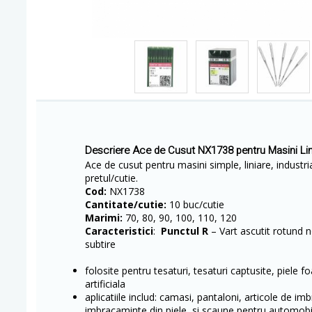
Descriere Ace de Cusut NX1738 pentru Masini Lin
Ace de cusut pentru masini simple, liniare, industria
pretul/cutie.
Cod:
NX1738
Cantitate/cutie:
10 buc/cutie
Marimi:
70, 80, 90, 100, 110, 120
Caracteristici
:
Punctul R
– Vart ascutit rotund 
subtire
folosite pentru tesaturi, tesaturi captusite, piele f
artificiala
aplicatiile includ: camasi, pantaloni, articole de im
imbracaminte din piele, si scaune pentru automobi