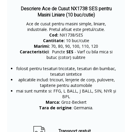
Descriere Ace de Cusut NX1738 SES pentru
Masini Liniare (10 buc/cutie)
Ace de cusut pentru masini simple, liniare,
industriale. Pretul afisat este pretul/cutie.
Cod:
NX1738/SES
Cantitate:
10 buc/cutie
Marimi:
70, 80, 90, 100, 110, 120
Caracteristici
: Puncte
SES
- Varf cu bila mica si
butuc (cotor) subtire
folosit pentru tesaturi tricotate, tesaturi din bumbac,
tesaturi sintetice
aplicatiile includ: tricouri, lenjerie de corp, pulovere,
tapiterie pentru automobile
mai sunt numite si: FFG, L BALL, J BALL, SIN, NYR și
BPL
Marca:
Groz-Beckert
Tara de origine
: Germania.
Transport gratuit