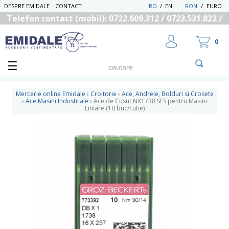
DESPRE EMIDALE
CONTACT
RO
/
EN
RON
/
EURO
Telefon contact (mobil): 0722.609.312 / 0723.531.822 /
0725.558.219
0
Mercerie online Emidale
›
Croitorie
›
Ace, Andrele, Bolduri si Crosete
›
Ace Masini Industriale
›
Ace de Cusut NX1738 SES pentru Masini
Liniare (10 buc/cutie)
UTILIZATOR NOU
RECUPEREAZA PAROLA