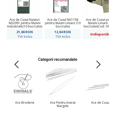
Ace de Cusut Nasturi
Ace de Cusut NX1738
Ace de Cusut pentr
NX2091 pentru Masini
pentru Masini Liniare (10
Masini Liniare (10
Industriale(10 buc/cutie)
buc/cutie)
buc/cutie)Cod: ORG1
21,66
RON
12,64
RON
Indisponibil
TVA Inclus
TVA Inclus
Categorii recomandate
Ace Broderie
Ace Pentru Insirat
Ace de Cusut
Margele