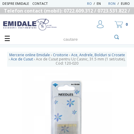
DESPRE EMIDALE
CONTACT
RO
/
EN
RON
/
EURO
Telefon contact (mobil): 0722.609.312 / 0723.531.822 /
0725.558.219
0
Mercerie online Emidale
›
Croitorie
›
Ace, Andrele, Bolduri si Crosete
›
Ace de Cusut
›
Ace de Cusut pentru Uz Casnic, 31.5 mm (1 set/cutie),
Cod: 120-020
UTILIZATOR NOU
RECUPEREAZA PAROLA