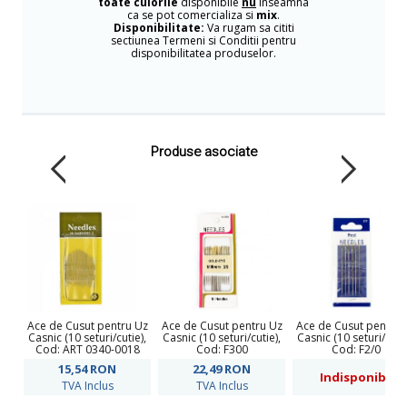
toate culorile
disponibile
nu
inseamna
ca se pot comercializa si
mix
.
Disponibilitate:
Va rugam sa cititi
sectiunea Termeni si Conditii pentru
disponibilitatea produselor.
Produse asociate
Ace de Cusut pentru Uz
Ace de Cusut pentru Uz
Ace de Cusut pentru 
Casnic (10 seturi/cutie),
Casnic (10 seturi/cutie),
Casnic (10 seturi/cutie
Cod: ART 0340-0018
Cod: F300
Cod: F2/0
15,54
RON
22,49
RON
Indisponibil
TVA Inclus
TVA Inclus