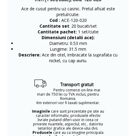
Ace de cusut pentru uz casnic. Pretul afisat este
pretul/cutie.
Cod :
ACE-120-020
Cantitate set
: 20 bucati/set
Cantitate pachet:
1 set/cutie
Dimensiuni (detalii ace):
Diametru: 0.53 mm
Lungime: 31.5 mm
Descriere:
Ace din otel, imbracate la suprafata cu
nickel, cu cap auriu.
Transport gratuit
Pentru comenzi on-line mai
mari de 750 lei cu TVA inclus, pentru
Romania.
Km exteriori vor fi taxati suplimentar.
Imaginile
care sunt prezentate pe site au
caracter informativ, produsele efectiv
livrate putand diferi usor in ceea ce
priveste nuantele, aspectul, etc.. datorita
setarilor grafice ale device-ului dvs.
Produsele
care au ca imagine principala