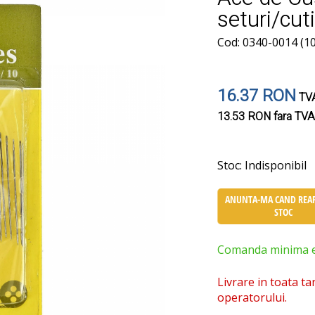
seturi/cut
Cod: 0340-0014 (10 
16.37 RON
TVA
13.53 RON
fara TVA
Stoc:
Indisponibil
ANUNTA-MA CAND REAP
STOC
Comanda minima est
Livrare in toata ta
operatorului.