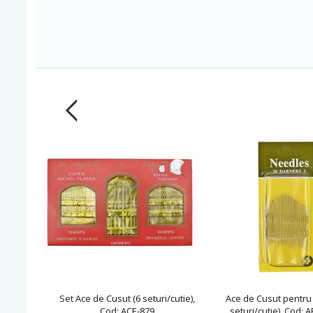
Set Ace de Cusut (6 seturi/cutie),
Ace de Cusut pentru 
Cod: ACE-879
seturi/cutie), Cod: 