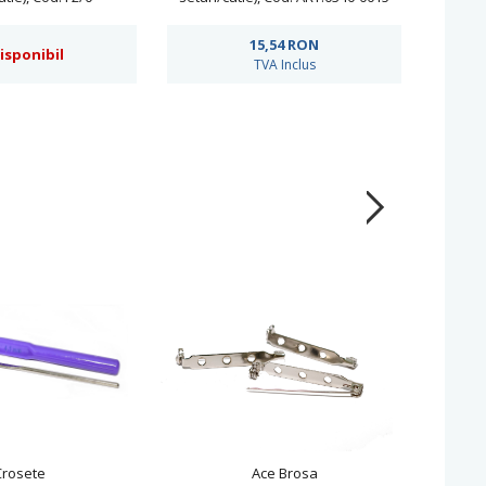
se
15,54
RON
isponibil
TVA Inclus
Crosete
Ace Brosa