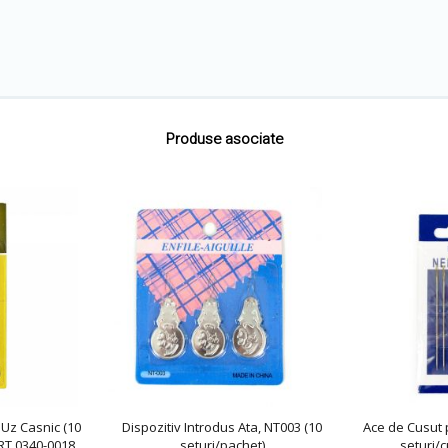
Produse asociate
Uz Casnic (10
Dispozitiv Introdus Ata, NT003 (10
Ace de Cusut 
ART 0340-0018
seturi/pachet)
seturi/c