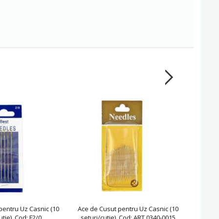
pentru Uz Casnic (10
Ace de Cusut pentru Uz Casnic (10
Set Ace 
utie), Cod: F2/0
seturi/cutie), Cod: ART.0340-0015
Dispo