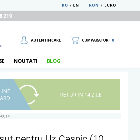
RO
/
EN
RON
/
EURO
8.219
AUTENTIFICARE
CUMPARATURI
0
SE
NOUTATI
BLOG
LINE
UTILIZATOR NOU
RETUR IN 14 ZILE
CARD
RECUPEREAZA PAROLA
0-0014
sut pentru Uz Casnic (10