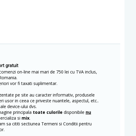
rt gratuit
comenzi on-line mai mari de 750 lei cu TVA inclus,
Romania.
iori vor fi taxati suplimentar.
entate pe site au caracter informativ, produsele
eri usor in ceea ce priveste nuantele, aspectul, etc..
 ale device-ului dvs.
magine principala
toate culorile
disponibile
nu
rcializa si
mix
.
m sa cititi sectiunea Termeni si Conditii pentru
or.