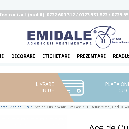
fon contact (mobil): 0722.609.312 / 0723.531.822 / 0725.55
IE
DECORARE
ETICHETARE
PREZENTARE
READU
LIVRARE
PLATA ON
IN UE
CU 
osete
›
Ace de Cusut
›
Ace de Cusut pentru Uz Casnic (10 seturi/cutie), Cod: 034
Ace de Cu