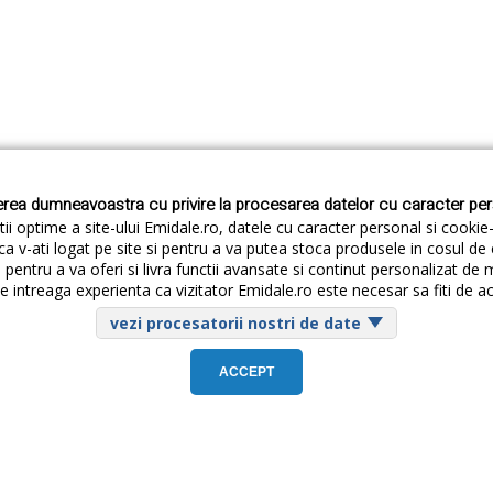
rea dumneavoastra cu privire la procesarea datelor cu caracter pe
ii optime a site-ului Emidale.ro, datele cu caracter personal si cookie
ca v-ati logat pe site si pentru a va putea stoca produsele in cosul d
pentru a va oferi si livra functii avansate si continut personalizat de 
Abonare New
 intreaga experienta ca vizitator Emidale.ro este necesar sa fiti de a
vezi procesatorii nostri de date
ACCEPT
Cum livram
Cum returnezi
Termeni si Conditii
Conf