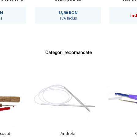
ON
18,90
RON
Ind
us
TVA Inclus
Categorii recomandate
 cusut
Andrele