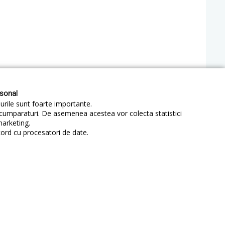
rsonal
-urile sunt foarte importante.
e cumparaturi. De asemenea acestea vor colecta statistici
marketing.
sletter
cord cu procesatori de date.
ABONEAZA-TE
identialitate
Sitemap
Blog
ANPC