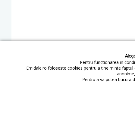
Alege
Pentru functionarea in condit
Emidale.ro foloseste cookies pentru a tine minte faptul 
anonime, 
Follow Us
Pentru a va putea bucura de
Contact
Cum cumperi
Cum platesc