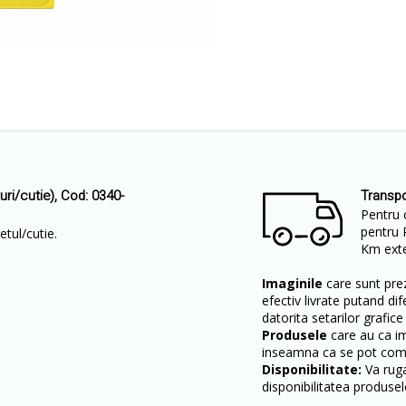
ri/cutie), Cod: 0340-
Transpo
Pentru 
pentru 
etul/cutie.
Km exter
Imaginile
care sunt prez
efectiv livrate putand dif
datorita setarilor grafice
Produsele
care au ca i
inseamna ca se pot come
Disponibilitate:
Va ruga
disponibilitatea produsel