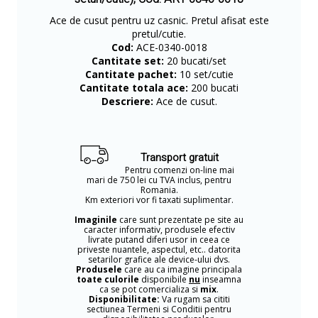
Ace de cusut pentru uz casnic. Pretul afisat este
pretul/cutie.
Cod:
ACE-0340-0018
Cantitate set:
20 bucati/set
Cantitate pachet:
10 set/cutie
Cantitate totala ace:
200 bucati
Descriere:
Ace de cusut.
Transport gratuit
Pentru comenzi on-line mai
mari de 750 lei cu TVA inclus, pentru
Romania.
Km exteriori vor fi taxati suplimentar.
Imaginile
care sunt prezentate pe site au
caracter informativ, produsele efectiv
livrate putand diferi usor in ceea ce
priveste nuantele, aspectul, etc.. datorita
setarilor grafice ale device-ului dvs.
Produsele
care au ca imagine principala
toate culorile
disponibile
nu
inseamna
ca se pot comercializa si
mix
.
Disponibilitate:
Va rugam sa cititi
sectiunea Termeni si Conditii pentru