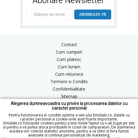
Abonare Newsletter
ABONEAZA-TE
Contact
Cum cumperi
Cum platesc
Cum livram
Cum returnezi
Termeni si Conditii
Confidentialitate
Sitemap
Alegerea dumneavoastra cu privire la procesarea datelor cu
Blog
caracter personal
ANPC
Pentru functionarea in conditii optime a site-ului Emidale.ro, datele cu
caracter personal si cookie-urile sunt foarte importante.
Emidale.ro foloseste cookies pentru a tine minte faptul ca v-ati logat pe site
si pentru a va putea stoca produsele in cosul de cumparaturi. De asemenea
acestea vor colecta statistici anonime, pentru a va oferi si livra functii
office@emidale.ro
avansate si continut personalizat de marketing.