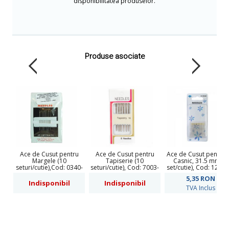
disponibilitatea produselor.
Produse asociate
Ace de Cusut pentru
Ace de Cusut pentru
Ace de Cusut pentru 
Margele (10
Tapiserie (10
Casnic, 31.5 mm (1
seturi/cutie),Cod: 0340-
seturi/cutie), Cod: 7003-
set/cutie), Cod: 120-0
0236
0001
5,35
RON
Indisponibil
Indisponibil
TVA Inclus