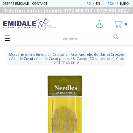
DESPRE EMIDALE
CONTACT
RO
/
EN
RON
/
EURO
Telefon contact (mobil): 0722.609.312 / 0723.531.822 /
0725.558.219
0
Mercerie online Emidale
›
Croitorie
›
Ace, Andrele, Bolduri si Crosete
›
Ace de Cusut
›
Ace de Cusut pentru Uz Casnic (10 seturi/cutie), Cod:
ART 0340-0018
UTILIZATOR NOU
RECUPEREAZA PAROLA