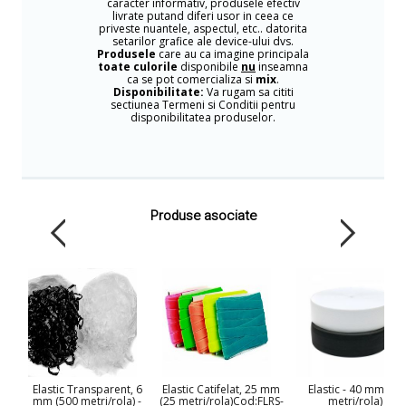
caracter informativ, produsele efectiv
livrate putand diferi usor in ceea ce
priveste nuantele, aspectul, etc.. datorita
setarilor grafice ale device-ului dvs.
Produsele
care au ca imagine principala
toate culorile
disponibile
nu
inseamna
ca se pot comercializa si
mix
.
Disponibilitate:
Va rugam sa cititi
sectiunea Termeni si Conditii pentru
disponibilitatea produselor.
Produse asociate
Elastic Transparent, 6
Elastic Catifelat, 25 mm
Elastic - 40 mm (25
mm (500 metri/rola) -
(25 metri/rola)Cod:FLRS-
metri/rola)