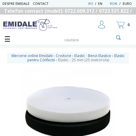
DESPRE EMIDALE
CONTACT
RO
/
EN
RON
/
EURO
Telefon contact (mobil): 0722.609.312 / 0723.531.822 /
0725.558.219
0
Mercerie online Emidale
›
Croitorie
›
Elastic - Benzi Elastice
›
Elastic
pentru Confectii
›
Elastic - 25 mm (25 metri/rola)
UTILIZATOR NOU
RECUPEREAZA PAROLA