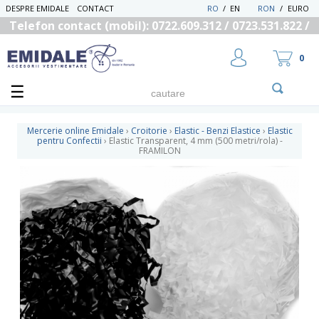
DESPRE EMIDALE
CONTACT
RO
/
EN
RON
/
EURO
Telefon contact (mobil): 0722.609.312 / 0723.531.822 /
0725.558.219
0
Mercerie online Emidale
›
Croitorie
›
Elastic - Benzi Elastice
›
Elastic
pentru Confectii
›
Elastic Transparent, 4 mm (500 metri/rola) -
FRAMILON
UTILIZATOR NOU
RECUPEREAZA PAROLA