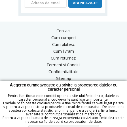
ABONEAZA-TE
Contact
Cum cumperi
Cum platesc
Cum livram
Cum returnezi
Termeni si Conditii
Confidentialitate
Sitemap
Alegerea dumneavoastra cu privire la procesarea datelor cu
Blog
caracter personal
ANPC
Pentru functionarea in conditii optime a site-ului Emidale.ro, datele cu
caracter personal si cookie-urile sunt foarte importante.
Emidale.ro foloseste cookies pentru a tine minte faptul ca v-ati logat pe site
si pentru a va putea stoca produsele in cosul de cumparaturi. De asemenea
acestea vor colecta statistici anonime, pentru a va oferi si livra functii
office@emidale.ro
avansate si continut personalizat de marketing.
Pentru a va putea bucura de intreaga experienta ca vizitator Emidale.ro este
© Copyright 2015 - 2026 emidale.ro
necesar sa fiti de acord cu procesatori de date.