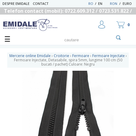
DESPRE EMIDALE
CONTACT
RO
/
EN
RON
/
EURO
Telefon contact (mobil): 0722.609.312 / 0723.531.822 /
0725.558.219
0
Mercerie online Emidale
›
Croitorie
›
Fermoare
›
Fermoare Injectate
›
Fermoare Injectate, Detasabile, spira 5mm, lungime 100 cm (50
bucati / pachet) Culoare: Negru
UTILIZATOR NOU
RECUPEREAZA PAROLA