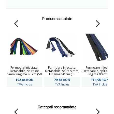
Produse asociate
Fermoare Injectate,
Fermoare Injectate,
Fermoare Injectate,
Detasabile, spira de
Detasabile, spira 5 mm,
Detasabile, spira 5 m
5mm,lungime 80 cm (50
lungime 50 cm (50
lungime 90 cm (50
bucati/pachet)
bucati/pachet)
bucati/pachet)
102,85
RON
79,86
RON
114,95
RON
TVA Inclus
TVA Inclus
TVA Inclus
Categorii recomandate