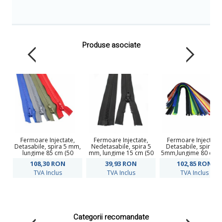
Produse asociate
Fermoare Injectate,
Fermoare Injectate,
Fermoare Injectate,
Detasabile, spira 5 mm,
Nedetasabile, spira 5
Detasabile, spira d
lungime 85 cm (50
mm, lungime 15 cm (50
5mm,lungime 80 cm (
bucati/pachet)
bucati/pachet), Culoare:
bucati/pachet)
108,30
RON
39,93
RON
102,85
RON
Negru
TVA Inclus
TVA Inclus
TVA Inclus
Categorii recomandate