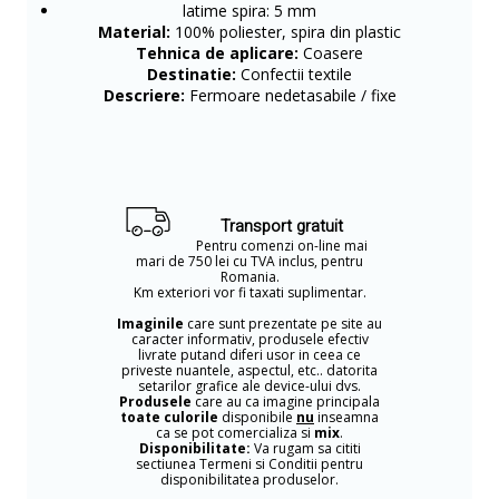
latime spira: 5 mm
Material:
100% poliester, spira din plastic
Tehnica de aplicare:
Coasere
Destinatie:
Confectii textile
Descriere:
Fermoare nedetasabile / fixe
Transport gratuit
Pentru comenzi on-line mai
mari de 750 lei cu TVA inclus, pentru
Romania.
Km exteriori vor fi taxati suplimentar.
Imaginile
care sunt prezentate pe site au
caracter informativ, produsele efectiv
livrate putand diferi usor in ceea ce
priveste nuantele, aspectul, etc.. datorita
setarilor grafice ale device-ului dvs.
Produsele
care au ca imagine principala
toate culorile
disponibile
nu
inseamna
ca se pot comercializa si
mix
.
Disponibilitate:
Va rugam sa cititi
sectiunea Termeni si Conditii pentru
disponibilitatea produselor.