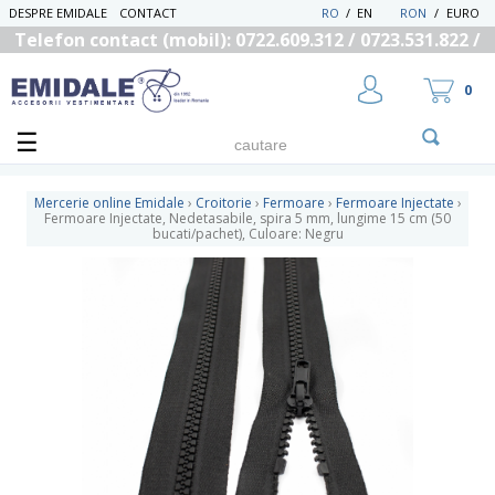
DESPRE EMIDALE
CONTACT
RO
/
EN
RON
/
EURO
Telefon contact (mobil): 0722.609.312 / 0723.531.822 /
0725.558.219
0
Mercerie online Emidale
›
Croitorie
›
Fermoare
›
Fermoare Injectate
›
Fermoare Injectate, Nedetasabile, spira 5 mm, lungime 15 cm (50
bucati/pachet), Culoare: Negru
UTILIZATOR NOU
RECUPEREAZA PAROLA