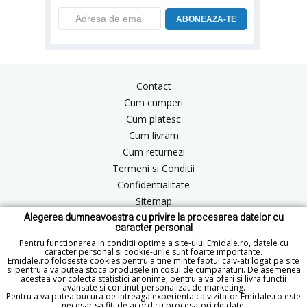
ABONEAZA-TE
Contact
Cum cumperi
Cum platesc
Cum livram
Cum returnezi
Termeni si Conditii
Confidentialitate
Sitemap
Alegerea dumneavoastra cu privire la procesarea datelor cu
Blog
caracter personal
ANPC
Pentru functionarea in conditii optime a site-ului Emidale.ro, datele cu
caracter personal si cookie-urile sunt foarte importante.
Emidale.ro foloseste cookies pentru a tine minte faptul ca v-ati logat pe site
si pentru a va putea stoca produsele in cosul de cumparaturi. De asemenea
acestea vor colecta statistici anonime, pentru a va oferi si livra functii
office@emidale.ro
avansate si continut personalizat de marketing.
Pentru a va putea bucura de intreaga experienta ca vizitator Emidale.ro este
© Copyright 2015 - 2026 emidale.ro
necesar sa fiti de acord cu procesatori de date.