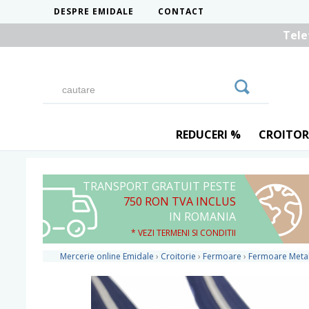
DESPRE EMIDALE
CONTACT
Tele
REDUCERI %
CROITOR
TRANSPORT GRATUIT PESTE
750 RON TVA INCLUS
IN ROMANIA
* VEZI TERMENI SI CONDITII
Mercerie online Emidale
›
Croitorie
›
Fermoare
›
Fermoare Metal