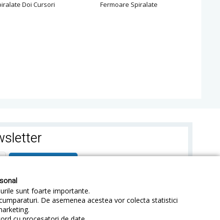
ralate Doi Cursori
Fermoare Spiralate
Fe
sletter
ABONEAZA-TE
rsonal
-urile sunt foarte importante.
e cumparaturi. De asemenea acestea vor colecta statistici
marketing.
cord cu procesatori de date.
identialitate
Sitemap
Blog
ANPC