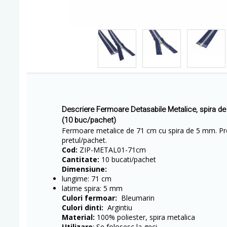
Descriere Fermoare Detasabile Metalice, spira d
(10 buc/pachet)
Fermoare metalice de 71 cm cu spira de 5 mm. Pre
pretul/pachet.
Cod:
ZIP-METAL01-71cm
Cantitate:
10 bucati/pachet
Dimensiune:
lungime: 71 cm
latime spira: 5 mm
Culori fermoar:
Bleumarin
Culori dinti:
Argintiu
Material:
100% poliester, spira metalica
Utilizare
: Se folosesc la geci