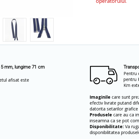
operatorului.
e 5 mm, lungime 71 cm
Transpo
Pentru 
pentru 
tul afisat este
Km exter
Imaginile
care sunt prez
efectiv livrate putand dif
datorita setarilor grafice
Produsele
care au ca i
inseamna ca se pot come
Disponibilitate:
Va ruga
disponibilitatea produsel