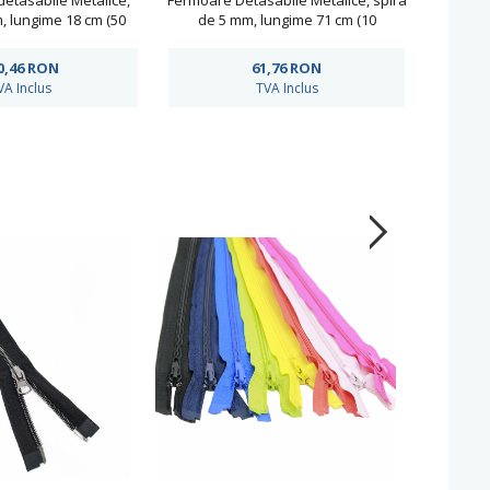
etasabile Metalice,
Fermoare Detasabile Metalice, spira
Fermoa
, lungime 18 cm (50
de 5 mm, lungime 71 cm (10
spir
c/pachet)
buc/pachet)
0,46
RON
61,76
RON
1
VA Inclus
TVA Inclus