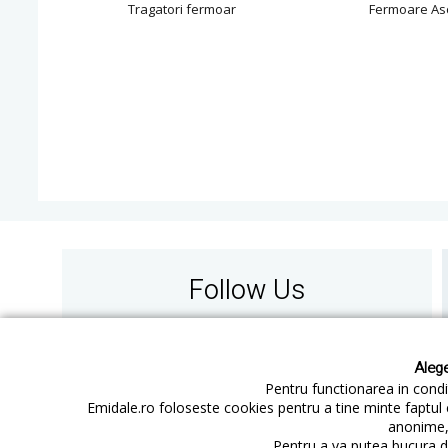
Tragatori fermoar
Fermoare As
Follow Us
Alege
Pentru functionarea in condit
Emidale.ro foloseste cookies pentru a tine minte faptul 
anonime, 
Contact
Cum cumperi
Pentru a va putea bucura de
Cum platesc