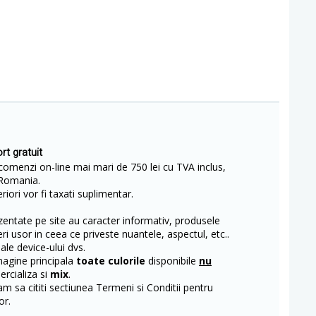
rt gratuit
comenzi on-line mai mari de 750 lei cu TVA inclus,
Romania.
iori vor fi taxati suplimentar.
entate pe site au caracter informativ, produsele
eri usor in ceea ce priveste nuantele, aspectul, etc..
 ale device-ului dvs.
magine principala
toate culorile
disponibile
nu
rcializa si
mix
.
m sa cititi sectiunea Termeni si Conditii pentru
or.