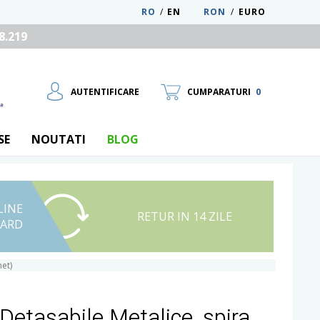
RO
/
EN
RON
/
EURO
8.219
AUTENTIFICARE
CUMPARATURI
0
SE
NOUTATI
BLOG
LINE
UTILIZATOR NOU
RETUR IN 14 ZILE
CARD
RECUPEREAZA PAROLA
et)
Detasabile Metalice, spira