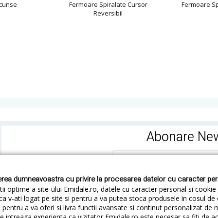
cunse
Fermoare Spiralate Cursor
Fermoare Spi
Reversibil
Abonare New
rea dumneavoastra cu privire la procesarea datelor cu caracter pe
ii optime a site-ului Emidale.ro, datele cu caracter personal si cookie
ca v-ati logat pe site si pentru a va putea stoca produsele in cosul d
pentru a va oferi si livra functii avansate si continut personalizat de 
 intreaga experienta ca vizitator Emidale.ro este necesar sa fiti de a
Cum livram
Cum returnezi
Termeni si Conditii
Conf