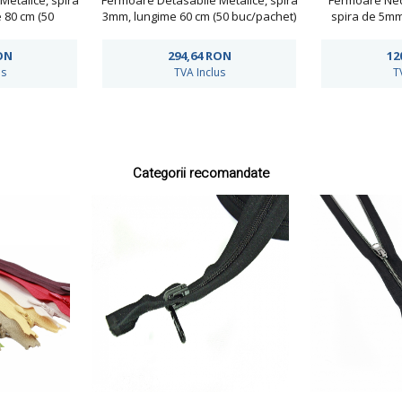
etalice, spira
Fermoare Detasabile Metalice, spira
Fermoare Ned
 80 cm (50
3mm, lungime 60 cm (50 buc/pachet)
spira de 5mm
et)
bu
ON
294,64
RON
12
us
TVA Inclus
T
Categorii recomandate