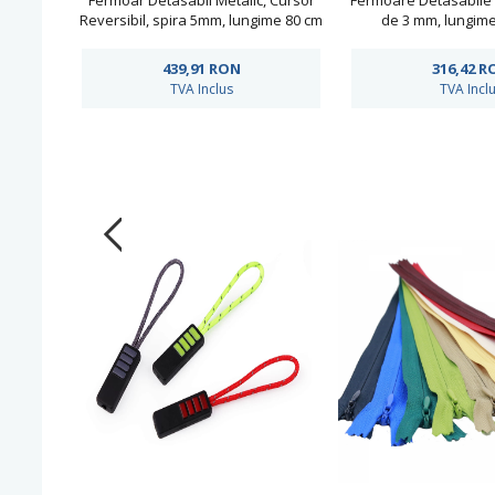
Fermoar Detasabil Metalic, Cursor
Fermoare Detasabile M
Reversibil, spira 5mm, lungime 80 cm
de 3 mm, lungime
(50 buc/pachet)Negru
buc/pach
439,91
RON
316,42
R
TVA Inclus
TVA Incl