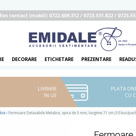
fon contact (mobil): 0722.609.312 / 0723.531.822 / 0725.55
IE
DECORARE
ETICHETARE
PREZENTARE
READU
LIVRARE
PLATA ON
IN UE
CU 
ice
›
Fermoare Detasabile Metalice, spira de 5 mm, lungime 71 cm (10 buc/pach
Fermoare 