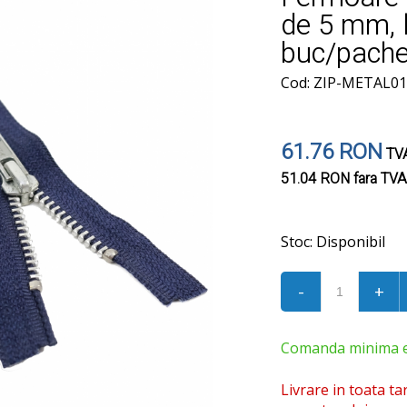
de 5 mm, 
buc/pache
Cod: ZIP-METAL0
61.76 RON
TVA
51.04 RON
fara TVA
Stoc:
Disponibil
-
+
Comanda minima est
Livrare in toata ta