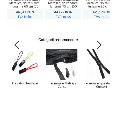
Metalice, spira 5 mm,
Metalice, spira 5mm,
Metalice, spira 5mm
lungime 60 cm (50
lungime 75 cm (50
lungime 80 cm (50
buc/pachet)
buc/pachet)
buc/pachet)
443,47
RON
443,22
RON
471,17
RON
TVA Inclus
TVA Inclus
TVA Inclus
Categorii recomandate
Tragatori fermoar
Fermoare Metraj si
Fermoare Spiralate D
Cursori
Cursori