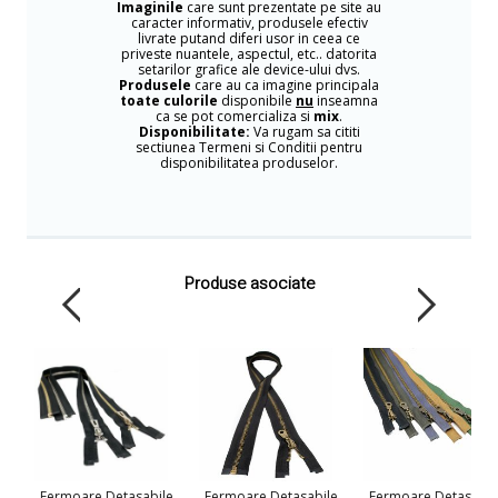
Imaginile
care sunt prezentate pe site au
caracter informativ, produsele efectiv
livrate putand diferi usor in ceea ce
priveste nuantele, aspectul, etc.. datorita
setarilor grafice ale device-ului dvs.
Produsele
care au ca imagine principala
toate culorile
disponibile
nu
inseamna
ca se pot comercializa si
mix
.
Disponibilitate:
Va rugam sa cititi
sectiunea Termeni si Conditii pentru
disponibilitatea produselor.
Produse asociate
Fermoare Detasabile
Fermoare Detasabile
Fermoare Detasabil