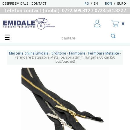
DESPRE EMIDALE
CONTACT
RO
/
EN
RON
/
EURO
Telefon contact (mobil): 0722.609.312 / 0723.531.822 /
0725.558.219
0
Mercerie online Emidale
›
Croitorie
›
Fermoare
›
Fermoare Metalice
›
Fermoare Detasabile Metalice, spira 3mm, lungime 60 cm (50
buc/pachet)
UTILIZATOR NOU
RECUPEREAZA PAROLA