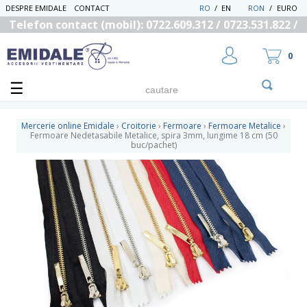
DESPRE EMIDALE
CONTACT
RO
/
EN
RON
/
EURO
Telefon contact (mobil): 0722.609.312 / 0723.531.822 /
0725.558.219
0
Mercerie online Emidale
›
Croitorie
›
Fermoare
›
Fermoare Metalice
›
Fermoare Nedetasabile Metalice, spira 3mm, lungime 18 cm (50
buc/pachet)
UTILIZATOR NOU
RECUPEREAZA PAROLA