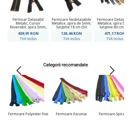
Fermoar Detasabil
Fermoare Nedetasabile
Fermoare Detasabil
Metalic, Cursor
Metalice, spira de 5mm,
Metalice, spira 5mm
Reversibil, spira 5mm,
lungime 18 cm (50
lungime 80 cm (50
lungime 80 cm (50
buc/pachet)
buc/pachet)
439,91
RON
120,46
RON
471,17
RON
buc/pachet)Negru
TVA Inclus
TVA Inclus
TVA Inclus
Categorii recomandate
Fermoare Polyester Fixe
Fermoare Ascunse
Fermoare Spiralate