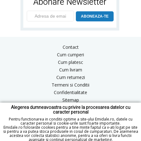
Abonare Newsletter
ABONEAZA-TE
Contact
Cum cumperi
Cum platesc
Cum livram
Cum returnezi
Termeni si Conditii
Confidentialitate
Sitemap
Alegerea dumneavoastra cu privire la procesarea datelor cu
Blog
caracter personal
ANPC
Pentru functionarea in conditii optime a site-ului Emidale.ro, datele cu
caracter personal si cookie-urile sunt foarte importante.
Emidale.ro foloseste cookies pentru a tine minte faptul ca v-ati logat pe site
si pentru a va putea stoca produsele in cosul de cumparaturi. De asemenea
acestea vor colecta statistici anonime, pentru a va oferi si livra functii
office@emidale.ro
avansate si continut personalizat de marketing.