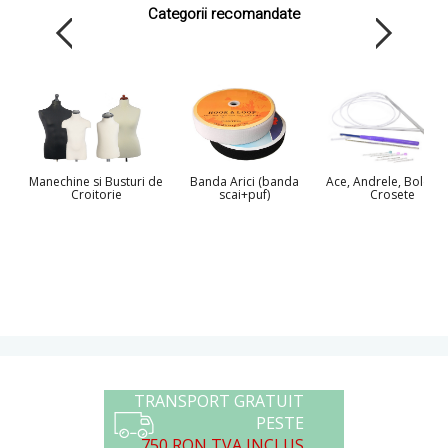
Categorii recomandate
Manechine si Busturi de
Banda Arici (banda
Ace, Andrele, Bolduri 
Croitorie
scai+puf)
Crosete
TRANSPORT GRATUIT
PESTE
750 RON TVA INCLUS