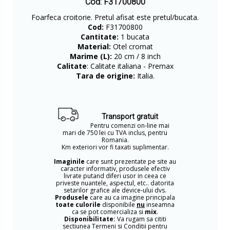
Cod: F31700800
Foarfeca croitorie. Pretul afisat este pretul/bucata.
Cod:
F31700800
Cantitate:
1 bucata
Material:
Otel cromat
Marime (L):
20 cm / 8 inch
Calitate
: Calitate italiana - Premax
Tara de origine:
Italia.
Transport gratuit
Pentru comenzi on-line mai
mari de 750 lei cu TVA inclus, pentru
Romania.
Km exteriori vor fi taxati suplimentar.
Imaginile
care sunt prezentate pe site au
caracter informativ, produsele efectiv
livrate putand diferi usor in ceea ce
priveste nuantele, aspectul, etc.. datorita
setarilor grafice ale device-ului dvs.
Produsele
care au ca imagine principala
toate culorile
disponibile
nu
inseamna
ca se pot comercializa si
mix
.
Disponibilitate:
Va rugam sa cititi
sectiunea Termeni si Conditii pentru