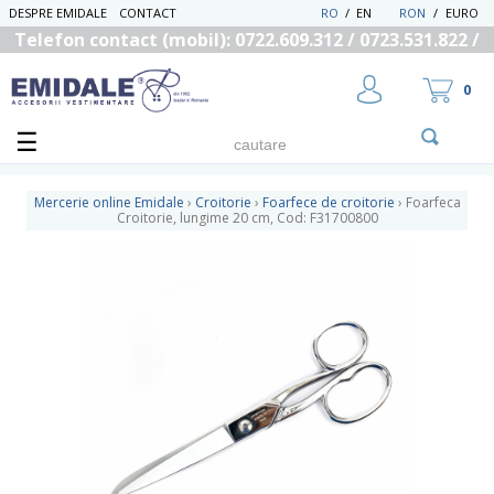
DESPRE EMIDALE
CONTACT
RO
/
EN
RON
/
EURO
Telefon contact (mobil): 0722.609.312 / 0723.531.822 /
0725.558.219
0
Mercerie online Emidale
›
Croitorie
›
Foarfece de croitorie
›
Foarfeca
Croitorie, lungime 20 cm, Cod: F31700800
UTILIZATOR NOU
RECUPEREAZA PAROLA