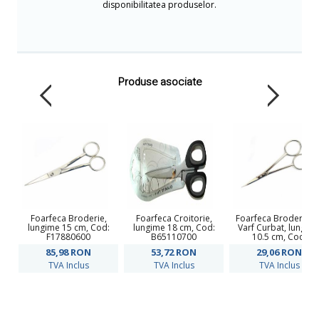
disponibilitatea produselor.
Produse asociate
Foarfeca Broderie,
Foarfeca Croitorie,
Foarfeca Broderie, c
lungime 15 cm, Cod:
lungime 18 cm, Cod:
Varf Curbat, lungim
F17880600
B65110700
10.5 cm, Cod:
F72050414M
85,98
RON
53,72
RON
29,06
RON
TVA Inclus
TVA Inclus
TVA Inclus