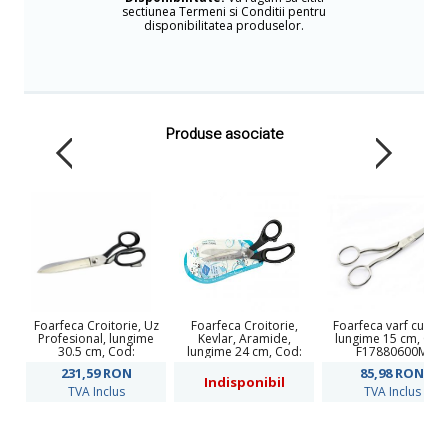
sectiunea Termeni si Conditii pentru
disponibilitatea produselor.
Produse asociate
Foarfeca Croitorie, Uz
Foarfeca Croitorie,
Foarfeca varf curbat
Profesional, lungime
Kevlar, Aramide,
lungime 15 cm, Cod
30.5 cm, Cod:
lungime 24 cm, Cod:
F17880600M
F11831200
B6182912KZ
231,59
RON
85,98
RON
Indisponibil
TVA Inclus
TVA Inclus