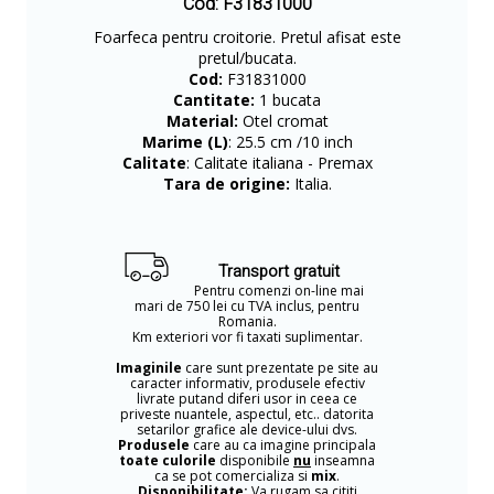
Cod: F31831000
Foarfeca pentru croitorie. Pretul afisat este
pretul/bucata.
Cod:
F31831000
Cantitate:
1 bucata
Material:
Otel cromat
Marime (L)
: 25.5 cm /10 inch
Calitate
: Calitate italiana - Premax
Tara de origine:
Italia.
Transport gratuit
Pentru comenzi on-line mai
mari de 750 lei cu TVA inclus, pentru
Romania.
Km exteriori vor fi taxati suplimentar.
Imaginile
care sunt prezentate pe site au
caracter informativ, produsele efectiv
livrate putand diferi usor in ceea ce
priveste nuantele, aspectul, etc.. datorita
setarilor grafice ale device-ului dvs.
Produsele
care au ca imagine principala
toate culorile
disponibile
nu
inseamna
ca se pot comercializa si
mix
.
Disponibilitate:
Va rugam sa cititi