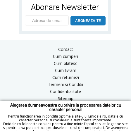
Abonare Newsletter
ABONEAZA-TE
Contact
Cum cumperi
Cum platesc
Cum livram
Cum returnezi
Termeni si Conditii
Confidentialitate
Sitemap
Alegerea dumneavoastra cu privire la procesarea datelor cu
Blog
caracter personal
ANPC
Pentru functionarea in conditii optime a site-ului Emidale.ro, datele cu
caracter personal si cookie-urile sunt foarte importante.
Emidale.ro foloseste cookies pentru a tine minte faptul ca v-ati logat pe site
si pentru a va putea stoca produsele in cosul de cumparaturi. De asemenea