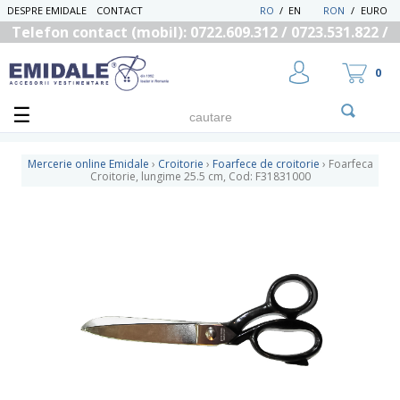
DESPRE EMIDALE
CONTACT
RO
/
EN
RON
/
EURO
Telefon contact (mobil): 0722.609.312 / 0723.531.822 /
0725.558.219
0
Mercerie online Emidale
›
Croitorie
›
Foarfece de croitorie
›
Foarfeca
Croitorie, lungime 25.5 cm, Cod: F31831000
UTILIZATOR NOU
RECUPEREAZA PAROLA