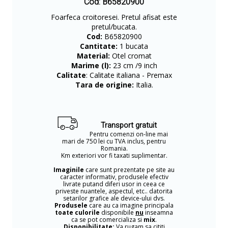
Cod: B65820900
Foarfeca croitoresei. Pretul afisat este
pretul/bucata.
Cod:
B65820900
Cantitate:
1 bucata
Material:
Otel cromat
Marime (l):
23 cm /9 inch
Calitate
: Calitate italiana - Premax
Tara de origine:
Italia.
Transport gratuit
Pentru comenzi on-line mai
mari de 750 lei cu TVA inclus, pentru
Romania.
Km exteriori vor fi taxati suplimentar.
Imaginile
care sunt prezentate pe site au
caracter informativ, produsele efectiv
livrate putand diferi usor in ceea ce
priveste nuantele, aspectul, etc.. datorita
setarilor grafice ale device-ului dvs.
Produsele
care au ca imagine principala
toate culorile
disponibile
nu
inseamna
ca se pot comercializa si
mix
.
Disponibilitate:
Va rugam sa cititi