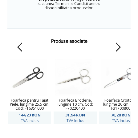
sectiunea Termeni si Conditii pentru
disponibilitatea produselor.
Produse asociate
Foarfeca pentru Taiat
Foarfeca Broderie,
Foarfeca Croitorie,
Piele, lungime 25.5 cm,
lungime 10 cm, Cod:
lungime 20 cm, Cod
Cod: F16351000
F70220400
F31700800
144,23
RON
31,94
RON
70,28
RON
TVA Inclus
TVA Inclus
TVA Inclus