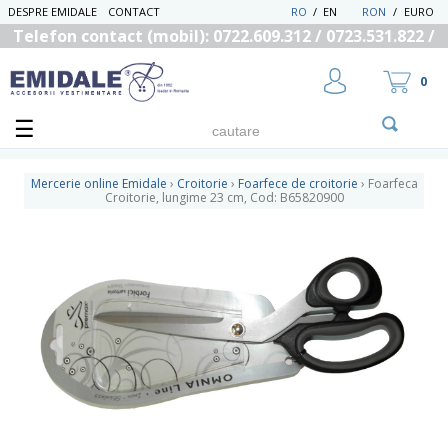
DESPRE EMIDALE
CONTACT
RO
/
EN
RON
/
EURO
Telefon contact (mobil): 0722.609.312 / 0723.531.822 /
0725.558.219
0
Mercerie online Emidale
›
Croitorie
›
Foarfece de croitorie
›
Foarfeca
Croitorie, lungime 23 cm, Cod: B65820900
UTILIZATOR NOU
RECUPEREAZA PAROLA