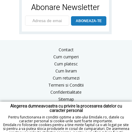
Abonare Newsletter
ABONEAZA-TE
Contact
Cum cumperi
Cum platesc
Cum livram
Cum returnezi
Termeni si Conditii
Confidentialitate
Sitemap
Alegerea dumneavoastra cu privire la procesarea datelor cu
Blog
caracter personal
ANPC
Pentru functionarea in conditii optime a site-ului Emidale.ro, datele cu
caracter personal si cookie-urile sunt foarte importante.
Emidale.ro foloseste cookies pentru a tine minte faptul ca v-ati logat pe site
si pentru a va putea stoca produsele in cosul de cumparaturi. De asemenea