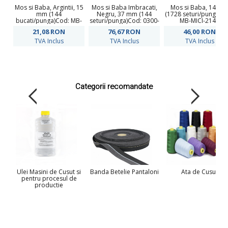
Mos si Baba, Argintii, 15
Mos si Baba Imbracati,
Mos si Baba, 14 m
mm (144
Negru, 37 mm (144
(1728 seturi/punga)C
bucati/punga)Cod: MB-
seturi/punga)Cod: 0300-
MB-MICI-2141
4P-3P
4301
21,08
RON
76,67
RON
46,00
RON
TVA Inclus
TVA Inclus
TVA Inclus
Categorii recomandate
Ulei Masini de Cusut si
Banda Betelie Pantaloni
Ata de Cusut
pentru procesul de
productie