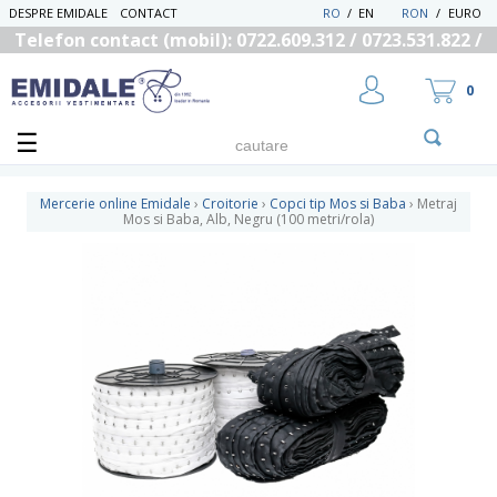
DESPRE EMIDALE
CONTACT
RO
/
EN
RON
/
EURO
Telefon contact (mobil): 0722.609.312 / 0723.531.822 /
0725.558.219
0
Mercerie online Emidale
›
Croitorie
›
Copci tip Mos si Baba
›
Metraj
Mos si Baba, Alb, Negru (100 metri/rola)
UTILIZATOR NOU
RECUPEREAZA PAROLA