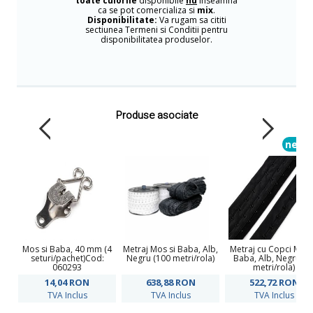
toate culorile
disponibile
nu
inseamna
ca se pot comercializa si
mix
.
Disponibilitate:
Va rugam sa cititi
sectiunea Termeni si Conditii pentru
disponibilitatea produselor.
Produse asociate
new
Mos si Baba, 40 mm (4
Metraj Mos si Baba, Alb,
Metraj cu Copci Mos 
seturi/pachet)Cod:
Negru (100 metri/rola)
Baba, Alb, Negru (1
060293
metri/rola)
14,04
RON
638,88
RON
522,72
RON
TVA Inclus
TVA Inclus
TVA Inclus