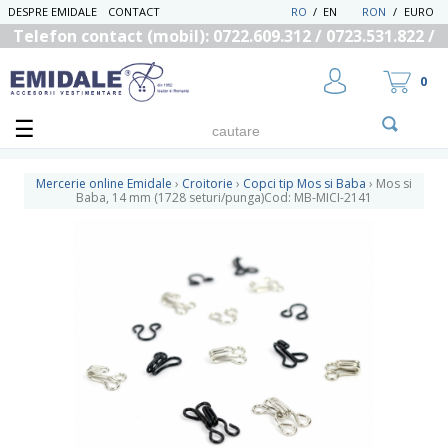
DESPRE EMIDALE
CONTACT
RO
/
EN
RON
/
EURO
Telefon contact (mobil): 0722.609.312 / 0723.531.822 /
0725.558.219
0
Mercerie online Emidale
›
Croitorie
›
Copci tip Mos si Baba
›
Mos si
Baba, 14 mm (1728 seturi/punga)Cod: MB-MICI-2141
UTILIZATOR NOU
RECUPEREAZA PAROLA