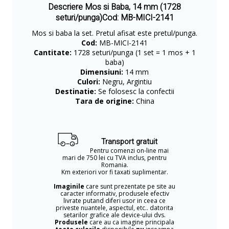
Descriere Mos si Baba, 14 mm (1728
seturi/punga)Cod: MB-MICI-2141
Mos si baba la set. Pretul afisat este pretul/punga.
Cod:
MB-MICI-2141
Cantitate:
1728 seturi/punga (1 set = 1 mos + 1
baba)
Dimensiuni:
14 mm
Culori:
Negru, Argintiu
Destinatie:
Se folosesc la confectii
Tara de origine:
China
Transport gratuit
Pentru comenzi on-line mai
mari de 750 lei cu TVA inclus, pentru
Romania.
Km exteriori vor fi taxati suplimentar.
Imaginile
care sunt prezentate pe site au
caracter informativ, produsele efectiv
livrate putand diferi usor in ceea ce
priveste nuantele, aspectul, etc.. datorita
setarilor grafice ale device-ului dvs.
Produsele
care au ca imagine principala