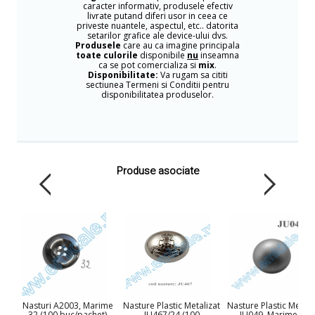
caracter informativ, produsele efectiv
livrate putand diferi usor in ceea ce
priveste nuantele, aspectul, etc.. datorita
setarilor grafice ale device-ului dvs.
Produsele
care au ca imagine principala
toate culorile
disponibile
nu
inseamna
ca se pot comercializa si
mix
.
Disponibilitate:
Va rugam sa cititi
sectiunea Termeni si Conditii pentru
disponibilitatea produselor.
Produse asociate
Nasturi A2003, Marime
Nasture Plastic Metalizat
Nasture Plastic Metali
32 (100 buc/pachet)
JU467/24 (100
JU049, Marime 24,