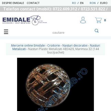
DESPRE EMIDALE
CONTACT
RO
/
EN
RON
/
EURO
Telefon contact (mobil): 0722.609.312 / 0723.531.822 /
0725.558.219
0
Mercerie online Emidale
›
Croitorie
›
Nasturi decorativi
›
Nasturi
Metalizati
›
Nasturi Plastic Metalizati AB3429, Marimea 32 (144
buc/pachet)
UTILIZATOR NOU
RECUPEREAZA PAROLA