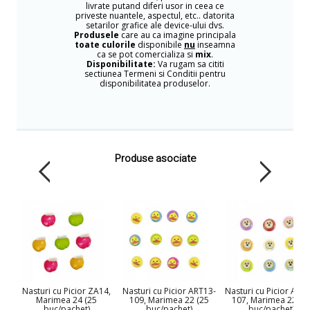
livrate putand diferi usor in ceea ce
priveste nuantele, aspectul, etc.. datorita
setarilor grafice ale device-ului dvs.
Produsele
care au ca imagine principala
toate culorile
disponibile
nu
inseamna
ca se pot comercializa si
mix
.
Disponibilitate:
Va rugam sa cititi
sectiunea Termeni si Conditii pentru
disponibilitatea produselor.
Produse asociate
Nasturi cu Picior ZA14,
Nasturi cu Picior ART13-
Nasturi cu Picior ART
Marimea 24 (25
109, Marimea 22 (25
107, Marimea 22 (2
buc/pachet)
buc/pachet)
buc/pachet)