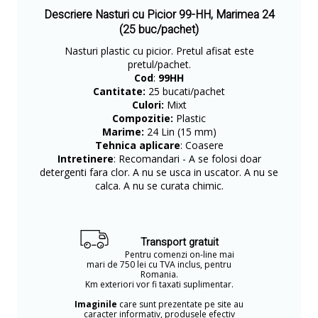
Descriere Nasturi cu Picior 99-HH, Marimea 24
(25 buc/pachet)
Nasturi plastic cu picior. Pretul afisat este
pretul/pachet.
Cod
:
99HH
Cantitate:
25 bucati/pachet
Culori:
Mixt
Compozitie:
Plastic
Marime:
24 Lin (15 mm)
Tehnica aplicare
: Coasere
Intretinere
: Recomandari - A se folosi doar
detergenti fara clor. A nu se usca in uscator. A nu se
calca. A nu se curata chimic.
Transport gratuit
Pentru comenzi on-line mai
mari de 750 lei cu TVA inclus, pentru
Romania.
Km exteriori vor fi taxati suplimentar.
Imaginile
care sunt prezentate pe site au
caracter informativ, produsele efectiv