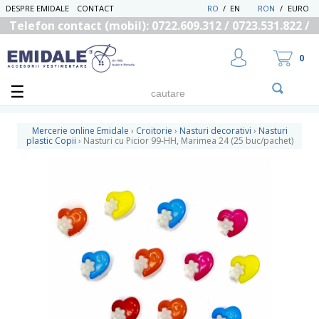
DESPRE EMIDALE
CONTACT
RO
/
EN
RON
/
EURO
Telefon contact (mobil): 0722.609.312 / 0723.531.822 /
0725.558.219
0
Mercerie online Emidale
›
Croitorie
›
Nasturi decorativi
›
Nasturi
plastic Copii
›
Nasturi cu Picior 99-HH, Marimea 24 (25 buc/pachet)
UTILIZATOR NOU
RECUPEREAZA PAROLA