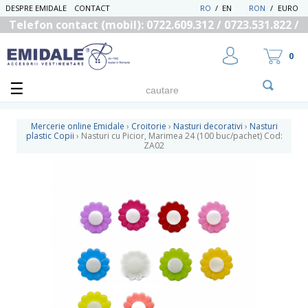
DESPRE EMIDALE
CONTACT
RO
/
EN
RON
/
EURO
Telefon contact (mobil): 0722.609.312 / 0723.531.822 /
0725.558.219
0
Mercerie online Emidale
›
Croitorie
›
Nasturi decorativi
›
Nasturi
plastic Copii
›
Nasturi cu Picior, Marimea 24 (100 buc/pachet) Cod:
ZA02
UTILIZATOR NOU
RECUPEREAZA PAROLA