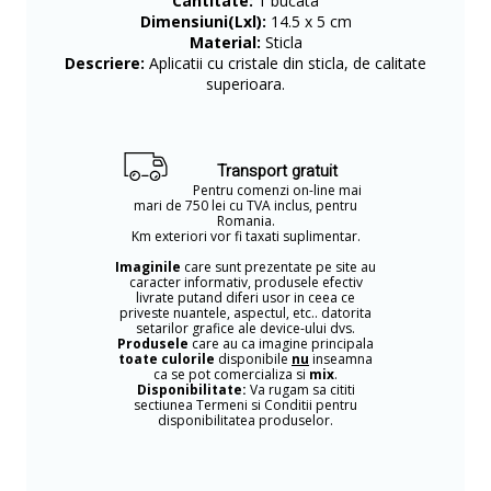
Cantitate:
1 bucata
Dimensiuni(Lxl):
14.5 x 5 cm
Material:
Sticla
Descriere:
Aplicatii cu cristale din sticla, de calitate
superioara.
Transport gratuit
Pentru comenzi on-line mai
mari de 750 lei cu TVA inclus, pentru
Romania.
Km exteriori vor fi taxati suplimentar.
Imaginile
care sunt prezentate pe site au
caracter informativ, produsele efectiv
livrate putand diferi usor in ceea ce
priveste nuantele, aspectul, etc.. datorita
setarilor grafice ale device-ului dvs.
Produsele
care au ca imagine principala
toate culorile
disponibile
nu
inseamna
ca se pot comercializa si
mix
.
Disponibilitate:
Va rugam sa cititi
sectiunea Termeni si Conditii pentru
disponibilitatea produselor.