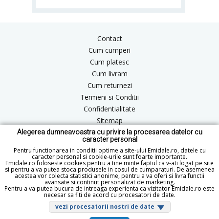
Contact
Cum cumperi
Cum platesc
Cum livram
Cum returnezi
Termeni si Conditii
Confidentialitate
Sitemap
Alegerea dumneavoastra cu privire la procesarea datelor cu
Blog
caracter personal
ANPC
Pentru functionarea in conditii optime a site-ului Emidale.ro, datele cu
caracter personal si cookie-urile sunt foarte importante.
Emidale.ro foloseste cookies pentru a tine minte faptul ca v-ati logat pe site
si pentru a va putea stoca produsele in cosul de cumparaturi. De asemenea
acestea vor colecta statistici anonime, pentru a va oferi si livra functii
office@emidale.ro
avansate si continut personalizat de marketing.
Pentru a va putea bucura de intreaga experienta ca vizitator Emidale.ro este
© Copyright 2015 - 2026 emidale.ro
necesar sa fiti de acord cu procesatori de date.
vezi procesatorii nostri de date