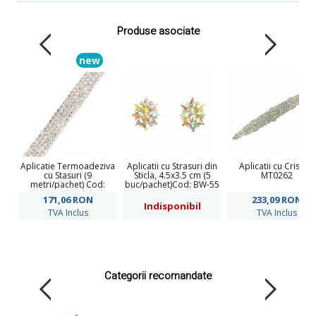
Produse asociate
new
Aplicatie Termoadeziva
Aplicatii cu Strasuri din
Aplicatii cu Cristale
cu Stasuri (9
Sticla, 4.5x3.5 cm (5
MT0262
metri/pachet) Cod:
buc/pachet)Cod: BW-55
520420
171,06
RON
233,09
RON
Indisponibil
TVA Inclus
TVA Inclus
Categorii recomandate