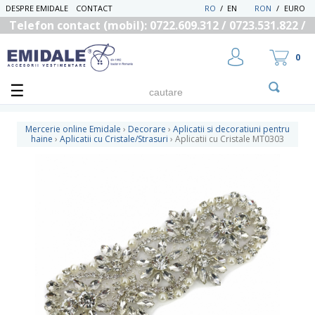
DESPRE EMIDALE
CONTACT
RO
/
EN
RON
/
EURO
Telefon contact (mobil): 0722.609.312 / 0723.531.822 /
0725.558.219
0
Mercerie online Emidale
›
Decorare
›
Aplicatii si decoratiuni pentru
haine
›
Aplicatii cu Cristale/Strasuri
›
Aplicatii cu Cristale MT0303
UTILIZATOR NOU
RECUPEREAZA PAROLA