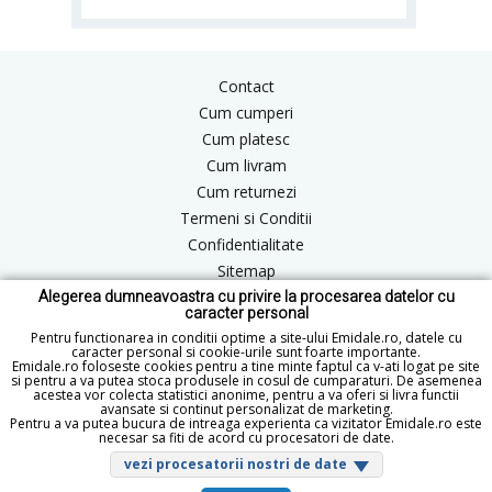
Contact
Cum cumperi
Cum platesc
Cum livram
Cum returnezi
Termeni si Conditii
Confidentialitate
Sitemap
Alegerea dumneavoastra cu privire la procesarea datelor cu
Blog
caracter personal
ANPC
Pentru functionarea in conditii optime a site-ului Emidale.ro, datele cu
caracter personal si cookie-urile sunt foarte importante.
Emidale.ro foloseste cookies pentru a tine minte faptul ca v-ati logat pe site
si pentru a va putea stoca produsele in cosul de cumparaturi. De asemenea
acestea vor colecta statistici anonime, pentru a va oferi si livra functii
office@emidale.ro
avansate si continut personalizat de marketing.
Pentru a va putea bucura de intreaga experienta ca vizitator Emidale.ro este
© Copyright 2015 - 2026 emidale.ro
necesar sa fiti de acord cu procesatori de date.
vezi procesatorii nostri de date