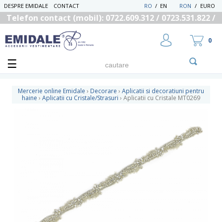
DESPRE EMIDALE
CONTACT
RO
/
EN
RON
/
EURO
Telefon contact (mobil): 0722.609.312 / 0723.531.822 /
0725.558.219
0
Mercerie online Emidale
›
Decorare
›
Aplicatii si decoratiuni pentru
haine
›
Aplicatii cu Cristale/Strasuri
›
Aplicatii cu Cristale MT0269
UTILIZATOR NOU
RECUPEREAZA PAROLA