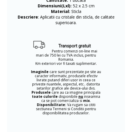
Cantitate:
1 bucata
Dimensiuni(Lxl):
52 x 2.5 cm
Material:
Sticla
Descriere
: Aplicatii cu cristale din sticla, de calitate
superioara.
Transport gratuit
Pentru comenzi on-line mai
mari de 750 lei cu TVA inclus, pentru
Romania.
Km exteriori vor fi taxati suplimentar.
Imaginile
care sunt prezentate pe site au
caracter informativ, produsele efectiv
livrate putand diferi usor in ceea ce
priveste nuantele, aspectul, etc.. datorita
setarilor grafice ale device-ului dvs.
Produsele
care au ca imagine principala
toate culorile
disponibile
nu
inseamna
ca se pot comercializa si
mix
.
Disponibilitate:
Va rugam sa cititi
sectiunea Termeni si Conditii pentru
disponibilitatea produselor.