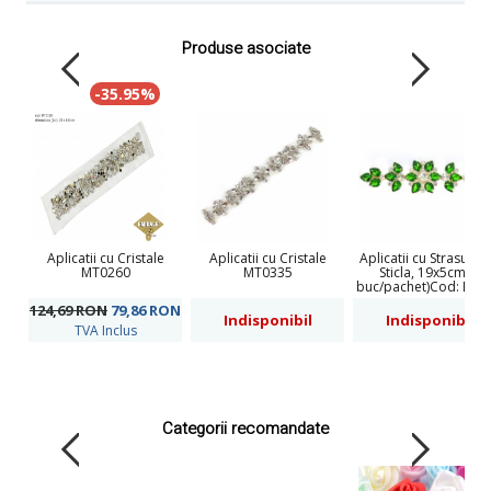
Produse asociate
-35.95%
Aplicatii cu Cristale
Aplicatii cu Cristale
Aplicatii cu Strasuri d
MT0260
MT0335
Sticla, 19x5cm (1
buc/pachet)Cod: BW-
124,69 RON
79,86
RON
Indisponibil
Indisponibil
TVA Inclus
Categorii recomandate