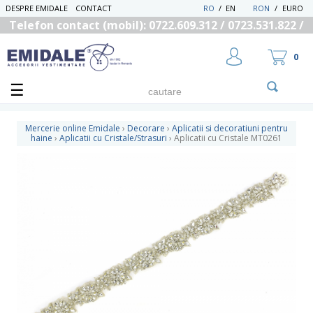
DESPRE EMIDALE
CONTACT
RO
/
EN
RON
/
EURO
Telefon contact (mobil): 0722.609.312 / 0723.531.822 /
0725.558.219
0
Mercerie online Emidale
›
Decorare
›
Aplicatii si decoratiuni pentru
haine
›
Aplicatii cu Cristale/Strasuri
›
Aplicatii cu Cristale MT0261
UTILIZATOR NOU
RECUPEREAZA PAROLA