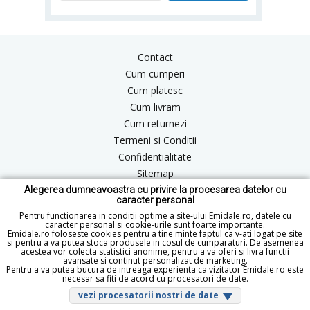
Contact
Cum cumperi
Cum platesc
Cum livram
Cum returnezi
Termeni si Conditii
Confidentialitate
Sitemap
Alegerea dumneavoastra cu privire la procesarea datelor cu
Blog
caracter personal
ANPC
Pentru functionarea in conditii optime a site-ului Emidale.ro, datele cu
caracter personal si cookie-urile sunt foarte importante.
Emidale.ro foloseste cookies pentru a tine minte faptul ca v-ati logat pe site
si pentru a va putea stoca produsele in cosul de cumparaturi. De asemenea
acestea vor colecta statistici anonime, pentru a va oferi si livra functii
office@emidale.ro
avansate si continut personalizat de marketing.
Pentru a va putea bucura de intreaga experienta ca vizitator Emidale.ro este
© Copyright 2015 - 2026 emidale.ro
necesar sa fiti de acord cu procesatori de date.
vezi procesatorii nostri de date