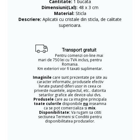
Cantitate:
1 bucata
Dimensiuni(Lxl):
48 x 3 cm
Material:
Sticla
Descriere:
Aplicatii cu cristale din sticla, de calitate
superioara.
Transport gratuit
Pentru comenzi on-line mai
mari de 750 lei cu TVA inclus, pentru
Romania.
Km exteriori vor fi taxati suplimentar.
Imaginile
care sunt prezentate pe site au
caracter informativ, produsele efectiv
livrate putand diferi usor in ceea ce
priveste nuantele, aspectul, etc.. datorita
setarilor grafice ale device-ului dvs.
Produsele
care au ca imagine principala
toate culorile
disponibile
nu
inseamna
ca se pot comercializa si
mix
.
Disponibilitate:
Va rugam sa cititi
sectiunea Termeni si Conditii pentru
disponibilitatea produselor.