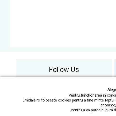
Follow Us
Alege
Pentru functionarea in condit
Emidale.ro foloseste cookies pentru a tine minte faptul 
anonime, 
Contact
Cum cumperi
Pentru a va putea bucura de
Cum platesc