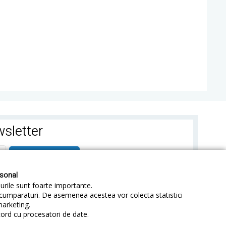
sletter
ABONEAZA-TE
rsonal
-urile sunt foarte importante.
e cumparaturi. De asemenea acestea vor colecta statistici
marketing.
cord cu procesatori de date.
identialitate
Sitemap
Blog
ANPC