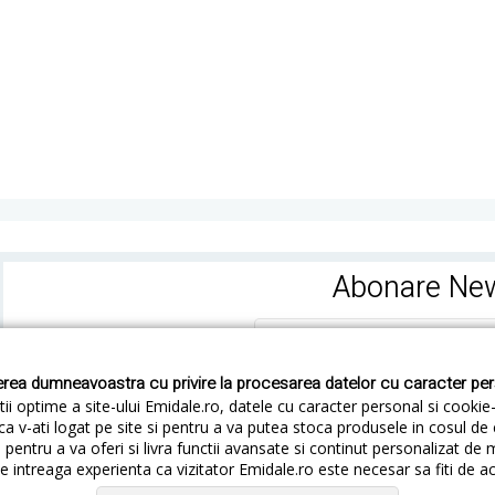
Abonare New
rea dumneavoastra cu privire la procesarea datelor cu caracter pe
ii optime a site-ului Emidale.ro, datele cu caracter personal si cookie
ca v-ati logat pe site si pentru a va putea stoca produsele in cosul d
pentru a va oferi si livra functii avansate si continut personalizat de 
 intreaga experienta ca vizitator Emidale.ro este necesar sa fiti de a
Cum livram
Cum returnezi
Termeni si Conditii
Conf