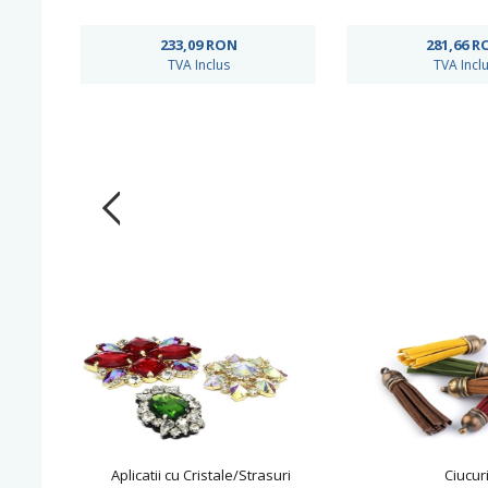
233,09
RON
281,66
R
TVA Inclus
TVA Incl
Aplicatii cu Cristale/Strasuri
Ciucur