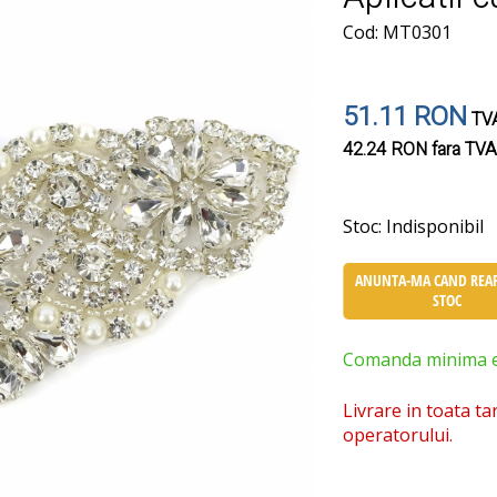
Cod: MT0301
51.11 RON
TVA
42.24 RON
fara TVA
Stoc:
Indisponibil
ANUNTA-MA CAND REAP
STOC
Comanda minima est
Livrare in toata ta
operatorului.