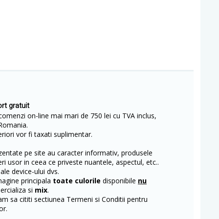
rt gratuit
comenzi on-line mai mari de 750 lei cu TVA inclus,
Romania.
iori vor fi taxati suplimentar.
entate pe site au caracter informativ, produsele
eri usor in ceea ce priveste nuantele, aspectul, etc..
 ale device-ului dvs.
magine principala
toate culorile
disponibile
nu
rcializa si
mix
.
m sa cititi sectiunea Termeni si Conditii pentru
or.