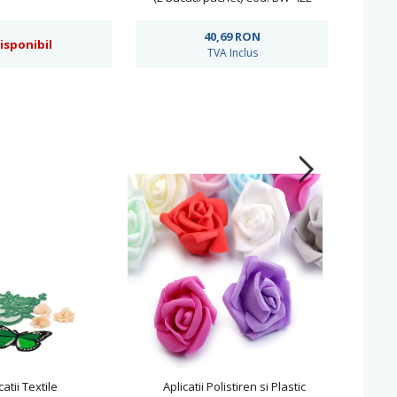
40,69
RON
isponibil
TVA Inclus
catii Textile
Aplicatii Polistiren si Plastic