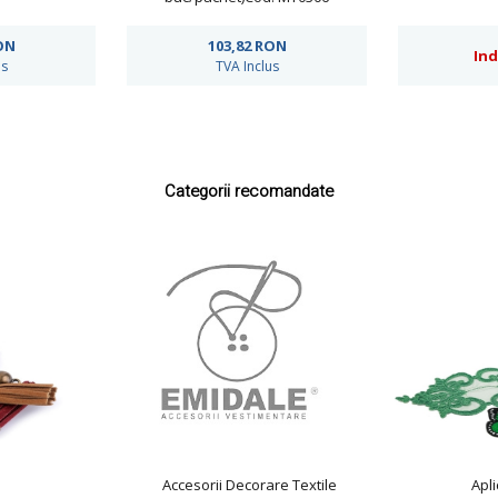
ON
103,82
RON
Ind
us
TVA Inclus
Categorii recomandate
i
Accesorii Decorare Textile
Apli