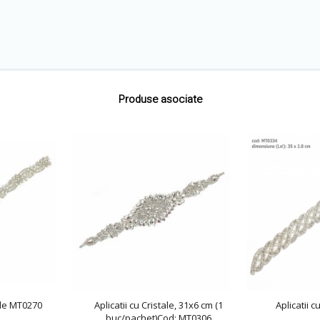
Produse asociate
tale MT0270
Aplicatii cu Cristale, 31x6 cm (1
Aplicatii 
buc/pachet)Cod: MT0306