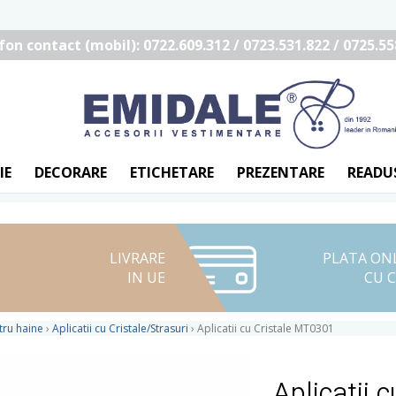
fon contact (mobil): 0722.609.312 / 0723.531.822 / 0725.55
IE
DECORARE
ETICHETARE
PREZENTARE
READU
LIVRARE
PLATA ON
IN UE
CU 
ntru haine
›
Aplicatii cu Cristale/Strasuri
›
Aplicatii cu Cristale MT0301
Aplicatii 