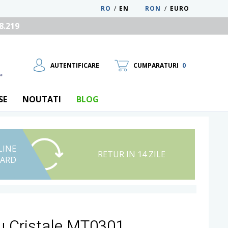
RO
/
EN
RON
/
EURO
8.219
AUTENTIFICARE
CUMPARATURI
0
SE
NOUTATI
BLOG
LINE
UTILIZATOR NOU
RETUR IN 14 ZILE
CARD
RECUPEREAZA PAROLA
cu Cristale MT0301