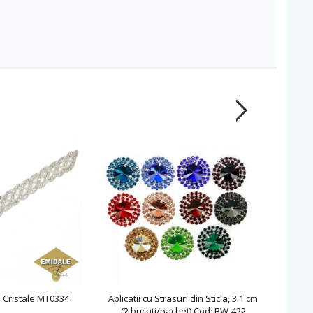
cu Cristale MT0334
Aplicatii cu Strasuri din Sticla, 3.1 cm
Aplicatii
(2 bucati/pachet) Cod: BW-422
cm (1 