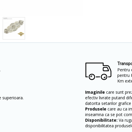
Transpo
.
Pentru 
pentru 
Km exter
Imaginile
care sunt prez
te superioara.
efectiv livrate putand dif
datorita setarilor grafice
Produsele
care au ca i
inseamna ca se pot come
Disponibilitate:
Va ruga
disponibilitatea produsel