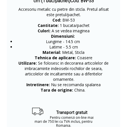
cm (1 buc/pachet)Cod: BW-53
Accesoriu metalic cu pietre din sticla. Pretul afisat
este pretul/pachet.
Cod:
BW-53
Cantitate:
1 bucata/pachet
Culori:
A se vedea imaginea
Dimensiuni:
Lungime - 14.5 cm
Latime - 5.5 cm
Material:
Metal, Sticla
Tehnica de aplicare:
Coasere
Utilizare:
Se folosesc in decorarea articolelor de
imbracaminte indeosebi rochiilor de seara,
articolelor de incaltaminte sau a diferitelor
ornamente.
Intretinere:
Nu se recomanda spalarea
Tara de origine:
China.
Transport gratuit
Pentru comenzi on-line mai
mari de 750 lei cu TVA inclus, pentru
Romania.