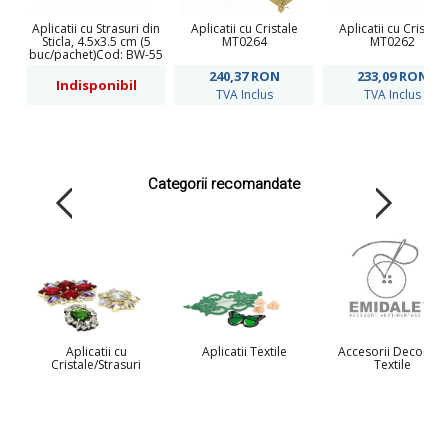
Aplicatii cu Strasuri din
Aplicatii cu Cristale
Aplicatii cu Cristale
Sticla, 4.5x3.5 cm (5
MT0264
MT0262
buc/pachet)Cod: BW-55
240,37
RON
233,09
RON
Indisponibil
TVA Inclus
TVA Inclus
Categorii recomandate
Aplicatii cu
Aplicatii Textile
Accesorii Decorare
Cristale/Strasuri
Textile