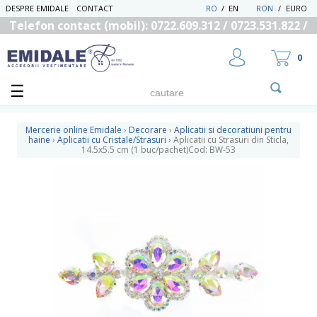
DESPRE EMIDALE
CONTACT
RO
/
EN
RON
/
EURO
Telefon contact (mobil): 0722.609.312 / 0723.531.822 /
0725.558.219
0
Mercerie online Emidale
›
Decorare
›
Aplicatii si decoratiuni pentru
haine
›
Aplicatii cu Cristale/Strasuri
›
Aplicatii cu Strasuri din Sticla,
14.5x5.5 cm (1 buc/pachet)Cod: BW-53
UTILIZATOR NOU
RECUPEREAZA PAROLA