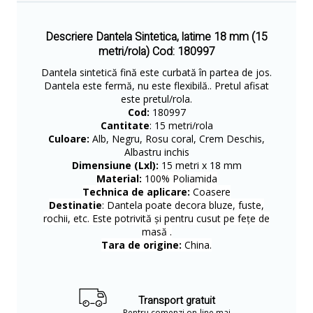
Descriere Dantela Sintetica, latime 18 mm (15
metri/rola) Cod: 180997
Dantela sintetică fină este curbată în partea de jos.
Dantela este fermă, nu este flexibilă.. Pretul afisat
este pretul/rola.
Cod:
180997
Cantitate
: 15 metri/rola
Culoare:
Alb, Negru, Rosu coral, Crem Deschis,
Albastru inchis
Dimensiune (Lxl):
15 metri x 18 mm
Material:
100% Poliamida
Technica de aplicare:
Coasere
Destinatie
: Dantela poate decora bluze, fuste,
rochii, etc. Este potrivită și pentru cusut pe fețe de
masă .
Tara de origine:
China.
Transport gratuit
Pentru comenzi on-line mai