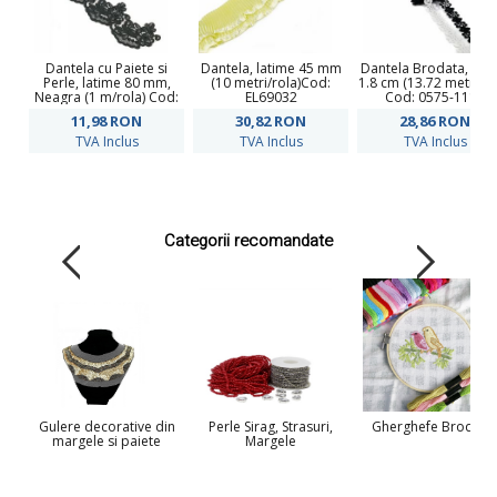
Dantela cu Paiete si
Dantela, latime 45 mm
Dantela Brodata, lati
Perle, latime 80 mm,
(10 metri/rola)Cod:
1.8 cm (13.72 metri/ro
Neagra (1 m/rola) Cod:
EL69032
Cod: 0575-1112
LA0085
11,98
RON
30,82
RON
28,86
RON
TVA Inclus
TVA Inclus
TVA Inclus
Categorii recomandate
Gulere decorative din
Perle Sirag, Strasuri,
Gherghefe Broderi
margele si paiete
Margele