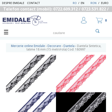
DESPRE EMIDALE
CONTACT
RO
/
EN
RON
/
EURO
Telefon contact (mobil): 0722.609.312 / 0723.531.822 /
0725.558.219
0
Mercerie online Emidale
›
Decorare
›
Dantela
›
Dantela Sintetica,
latime 18 mm (15 metri/rola) Cod: 180997
UTILIZATOR NOU
RECUPEREAZA PAROLA