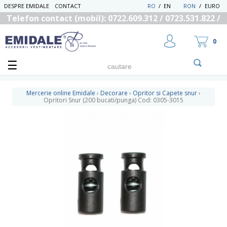
DESPRE EMIDALE
CONTACT
RO
/
EN
RON
/
EURO
Telefon contact (mobil): 0722.609.312 / 0723.531.822 /
0725.558.219
0
Mercerie online Emidale
›
Decorare
›
Opritor si Capete snur
›
Opritori Snur (200 bucati/punga) Cod: 0305-3015
UTILIZATOR NOU
RECUPEREAZA PAROLA