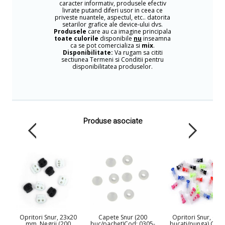
caracter informativ, produsele efectiv
livrate putand diferi usor in ceea ce
priveste nuantele, aspectul, etc.. datorita
setarilor grafice ale device-ului dvs.
Produsele
care au ca imagine principala
toate culorile
disponibile
nu
inseamna
ca se pot comercializa si
mix
.
Disponibilitate:
Va rugam sa cititi
sectiunea Termeni si Conditii pentru
disponibilitatea produselor.
Produse asociate
Opritori Snur, 23x20
Capete Snur (200
Opritori Snur, (50
mm, Negrii (200
buc/pachet)Cod: 0305-
bucati/punga) Cod: