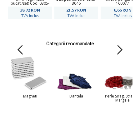
bucati/set) Cod: 0305-
3046
160077
3030
38,72
RON
21,57
RON
6,66
RON
TVA Inclus
TVA Inclus
TVA Inclus
Categorii recomandate
Magneti
Dantela
Perle Sirag, Strasuri,
Margele