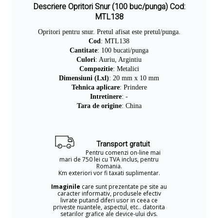
Descriere Opritori Snur (100 buc/punga) Cod:
MTL138
Opritori pentru snur. Pretul afisat este pretul/punga.
Cod
: MTL138
Cantitate
: 100 bucati/punga
Culori
: Auriu, Argintiu
Compozitie
: Metalici
Dimensiuni (Lxl)
: 20 mm x 10 mm
Tehnica aplicare
: Prindere
Intretinere
: -
Tara de origine
: China
Transport gratuit
Pentru comenzi on-line mai
mari de 750 lei cu TVA inclus, pentru
Romania.
Km exteriori vor fi taxati suplimentar.
Imaginile
care sunt prezentate pe site au
caracter informativ, produsele efectiv
livrate putand diferi usor in ceea ce
priveste nuantele, aspectul, etc.. datorita
setarilor grafice ale device-ului dvs.