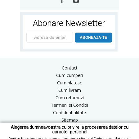
Abonare Newsletter
ABONEAZA-TE
Contact
Cum cumperi
Cum platesc
Cum livram
Cum returnezi
Termeni si Conditii
Confidentialitate
Sitemap
Alegerea dumneavoastra cu privire la procesarea datelor cu
Blog
caracter personal
ANPC
Pentru functionarea in conditii optime a site-ului Emidale.ro, datele cu