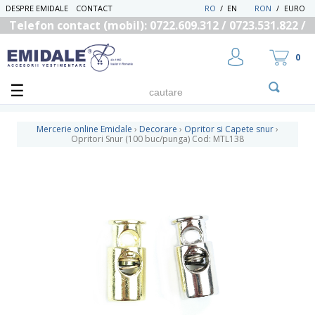
DESPRE EMIDALE
CONTACT
RO
/
EN
RON
/
EURO
Telefon contact (mobil): 0722.609.312 / 0723.531.822 /
0725.558.219
0
Mercerie online Emidale
›
Decorare
›
Opritor si Capete snur
›
Opritori Snur (100 buc/punga) Cod: MTL138
UTILIZATOR NOU
RECUPEREAZA PAROLA