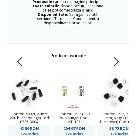
Produsele
care au ca imagine principala
toate culorile
disponibile
nu
inseamna
ca se pot comercializa si
mix
.
Disponibilitate:
Va rugam sa cititi
sectiunea Termeni si Conditii pentru
disponibilitatea produselor.
Produse asociate
Opritori Negri, 27mm
Opritori Snur (100
Opritori Snur, 23x2
(200 bucati/punga) Cod:
buc/punga) Cod:
mm, Negrii (200
0305-3004
MTL131
bucati/set) Cod: 030
3030
42,59
RON
204,97
RON
38,72
RON
TVA Inclus
TVA Inclus
TVA Inclus