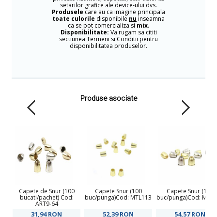
setarilor grafice ale device-ului dvs.
Produsele
care au ca imagine principala
toate culorile
disponibile
nu
inseamna
ca se pot comercializa si
mix
.
Disponibilitate:
Va rugam sa cititi
sectiunea Termeni si Conditii pentru
disponibilitatea produselor.
Produse asociate
Capete de Snur (100
Capete Snur (100
Capete Snur (100
bucati/pachet) Cod:
buc/punga)Cod: MTL113
buc/punga)Cod: MTL1
ART9-64
31,94
RON
52,39
RON
54,57
RON