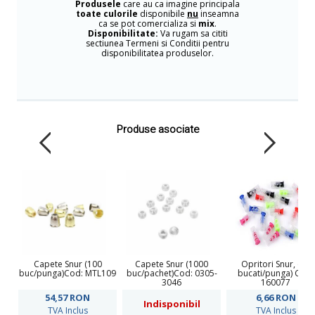
Produsele
care au ca imagine principala
toate culorile
disponibile
nu
inseamna
ca se pot comercializa si
mix
.
Disponibilitate:
Va rugam sa cititi
sectiunea Termeni si Conditii pentru
disponibilitatea produselor.
Produse asociate
Capete Snur (100
Capete Snur (1000
Opritori Snur, (50
buc/punga)Cod: MTL109
buc/pachet)Cod: 0305-
bucati/punga) Cod:
3046
160077
54,57
RON
6,66
RON
Indisponibil
TVA Inclus
TVA Inclus