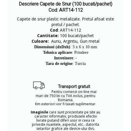
Descriere Capete de Snur (100 bucati/pachet)
Cod: ART14-112
Capete de snur plastic metalizate. Pretul afisat este
pretul / pachet.
Cod
: ART14-112
Cantitate:
100 bucati/pachet
Culoare:
Auriu, Argintiu, Gun metal
Dimensiuni (dxDxh)
: 3 x 6 x 10 mm
Tehnica aplicare
: Prindere
Intretinere
: -
Tara de origine
: Turcia
Transport gratuit
Pentru comenzi on-line mai
mari de 750 lei cu TVA inclus, pentru
Romania.
Km exteriori vor fi taxati suplimentar.
Imaginile
care sunt prezentate pe site au
caracter informativ, produsele efectiv
livrate putand diferi usor in ceea ce
priveste nuantele, aspectul, etc.. datorita
setarilor grafice ale device-ului dvs.