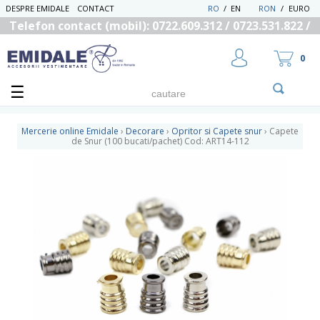
DESPRE EMIDALE
CONTACT
RO
/
EN
RON
/
EURO
Telefon contact (mobil): 0722.609.312 / 0723.531.822 /
0725.558.219
0
Mercerie online Emidale
›
Decorare
›
Opritor si Capete snur
›
Capete
de Snur (100 bucati/pachet) Cod: ART14-112
UTILIZATOR NOU
RECUPEREAZA PAROLA