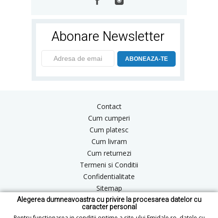
Abonare Newsletter
ABONEAZA-TE
Contact
Cum cumperi
Cum platesc
Cum livram
Cum returnezi
Termeni si Conditii
Confidentialitate
Sitemap
Alegerea dumneavoastra cu privire la procesarea datelor cu
Blog
caracter personal
ANPC
Pentru functionarea in conditii optime a site-ului Emidale.ro, datele cu