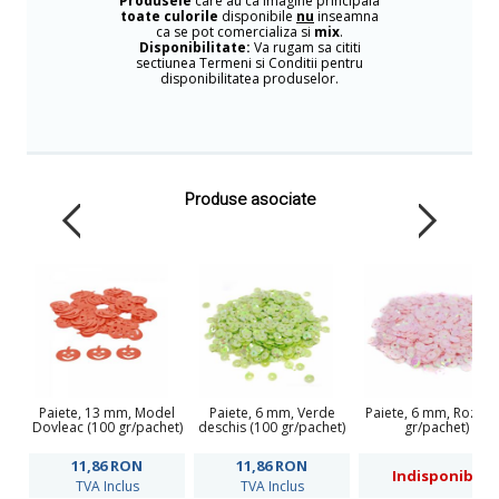
Produsele
care au ca imagine principala
toate culorile
disponibile
nu
inseamna
ca se pot comercializa si
mix
.
Disponibilitate:
Va rugam sa cititi
sectiunea Termeni si Conditii pentru
disponibilitatea produselor.
Produse asociate
Paiete, 13 mm, Model
Paiete, 6 mm, Verde
Paiete, 6 mm, Roz (1
Dovleac (100 gr/pachet)
deschis (100 gr/pachet)
gr/pachet)
11,86
RON
11,86
RON
Indisponibil
TVA Inclus
TVA Inclus