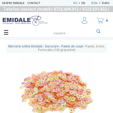
DESPRE EMIDALE
CONTACT
RO
/
EN
RON
/
EURO
Telefon contact (mobil): 0722.609.312 / 0723.531.822 /
0725.558.219
0
Mercerie online Emidale
›
Decorare
›
Paiete de cusut
›
Paiete, 6 mm,
Portocaliu (100 gr/pachet)
UTILIZATOR NOU
RECUPEREAZA PAROLA