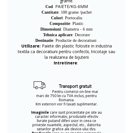
grame.
PAIETE/KG-6MM
Cod
:
Cantitate
: 100 grame /pachet
Culori
: Portocaliu
Compozitie
: Plastic
Dimensiuni
: Diametru - 6 mm
Tehnica aplicare
: Decorare
Destinatie
: Productie de decoratiuni
Utilizare:
Paiete din plastic folosite in industria
textila ca decoratiuni pentru confectii, tricotaje sau
la realizarea de bijuterii
Intretinere
:
Transport gratuit
Pentru comenzi on-line mai
mari de 750 lei cu TVA inclus, pentru
Romania.
Km exteriori vor fi taxati suplimentar.
Imaginile
care sunt prezentate pe site au
caracter informativ, produsele efectiv
livrate putand diferi usor in ceea ce
priveste nuantele, aspectul, etc.. datorita
setarilor grafice ale device-ului dvs.