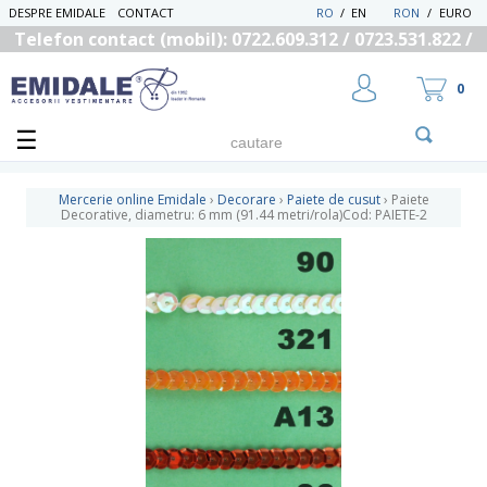
DESPRE EMIDALE
CONTACT
RO
/
EN
RON
/
EURO
Telefon contact (mobil): 0722.609.312 / 0723.531.822 /
0725.558.219
0
Mercerie online Emidale
›
Decorare
›
Paiete de cusut
›
Paiete
Decorative, diametru: 6 mm (91.44 metri/rola)Cod: PAIETE-2
UTILIZATOR NOU
RECUPEREAZA PAROLA