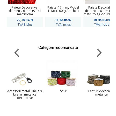
Paiete Decorative,
Paiete, 17 mm, Model
Paiete Decorative,
diametru 6 mm (91.44
Liliac (100 gr/pachet)
diametru: 6 mm (91.
metri/rola)
metri/rola)Cod: PAIET
70,45
RON
11,86
RON
70,45
RON
TVA Inclus
TVA Inclus
TVA Inclus
Categorii recomandate
Accesorii metal - Inele si
Snur
Lanturi decorative
bratari metalice
metalice
decorative