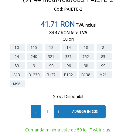
Cod: PAIETE-2
41.71 RON
TVA Inclus
34.47 RON
fara TVA
Culori
10
115
12
14
18
2
24
240
321
337
752
85
89
9
90
96
98
99
A13
B1230
B127
B132
B138
M21
M98
Stoc:
Disponibil
-
+
ADAUGA IN COS
Comanda minima este de 50 lei, TVA Inclus.