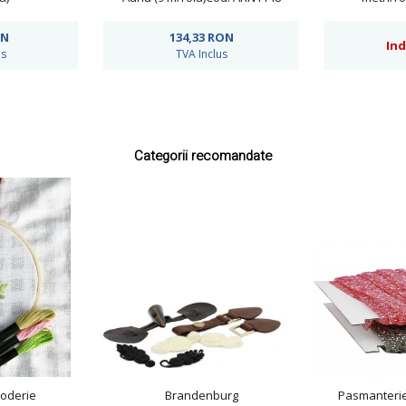
ON
134,33
RON
Ind
us
TVA Inclus
Categorii recomandate
oderie
Brandenburg
Pasmanteri