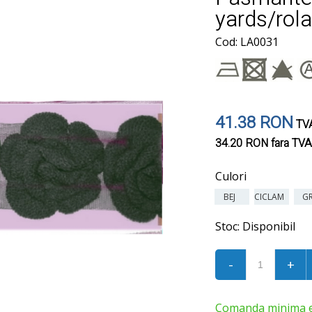
yards/rol
Cod: LA0031
41.38 RON
TVA
34.20 RON
fara TVA
Culori
BEJ
CICLAM
G
Stoc:
Disponibil
-
+
Comanda minima est