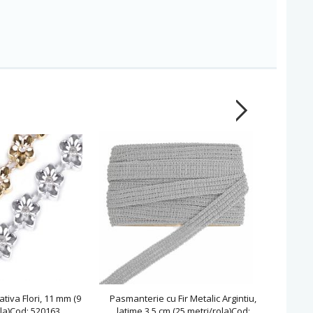
iva Flori, 11 mm (9
Pasmanterie cu Fir Metalic Argintiu,
Pasmant
la)Cod: 520163
latime 3.5 cm (25 metri/rola)Cod:
latime 