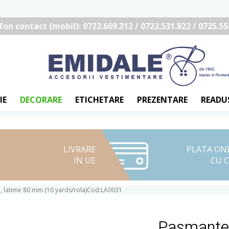
fon contact (mobil): 0722.609.312 / 0723.531.822 / 0725.55
IE
DECORARE
ETICHETARE
PREZENTARE
READU
LIVRARE
PLATA ON
IN UE
CU 
, latime 80 mm (10 yards/rola)Cod:LA0031
Pasmanter