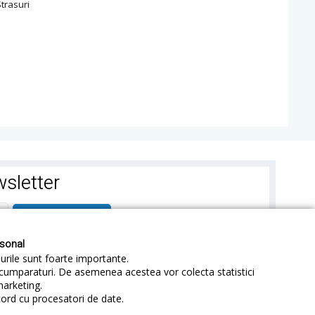
trasuri
sletter
ABONEAZA-TE
rsonal
-urile sunt foarte importante.
e cumparaturi. De asemenea acestea vor colecta statistici
marketing.
cord cu procesatori de date.
identialitate
Sitemap
Blog
ANPC