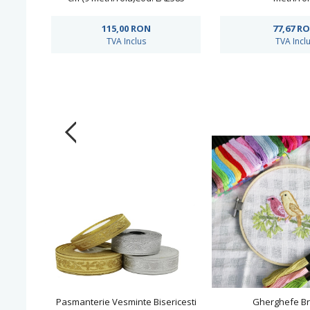
115,00
RON
77,67
R
TVA Inclus
TVA Incl
Pasmanterie Vesminte Bisericesti
Gherghefe Br