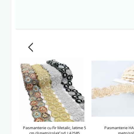
Pasmanterie cu Fir Metalic, latime 5
Pasmanterie HA
cm (9 metri/rola)Cod: LA2585
metri/rol