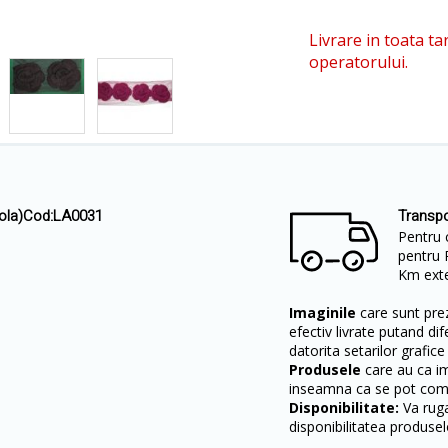
Livrare in toata ta
operatorului.
rola)Cod:LA0031
Transpo
Pentru 
pentru 
Km exter
Imaginile
care sunt prez
efectiv livrate putand dif
datorita setarilor grafice
Produsele
care au ca i
inseamna ca se pot come
Disponibilitate:
Va ruga
disponibilitatea produsel