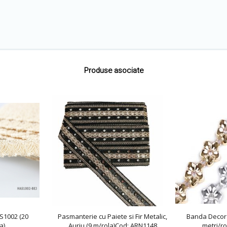
Produse asociate
S1002 (20
Pasmanterie cu Paiete si Fir Metalic,
Banda Decorat
a)
Auriu (9 m/rola)Cod: ARN1148
metri/ro