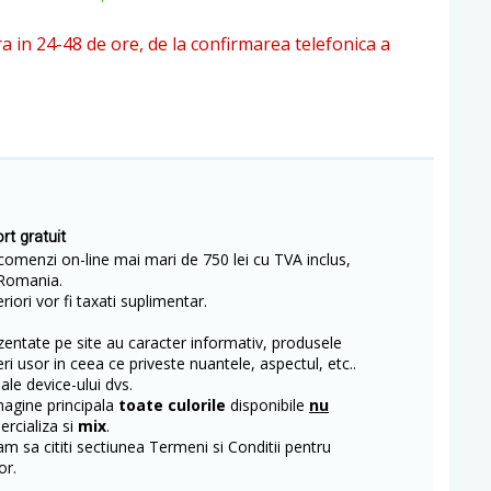
ra in 24-48 de ore, de la confirmarea telefonica a
rt gratuit
comenzi on-line mai mari de 750 lei cu TVA inclus,
Romania.
iori vor fi taxati suplimentar.
entate pe site au caracter informativ, produsele
eri usor in ceea ce priveste nuantele, aspectul, etc..
 ale device-ului dvs.
magine principala
toate culorile
disponibile
nu
rcializa si
mix
.
m sa cititi sectiunea Termeni si Conditii pentru
or.