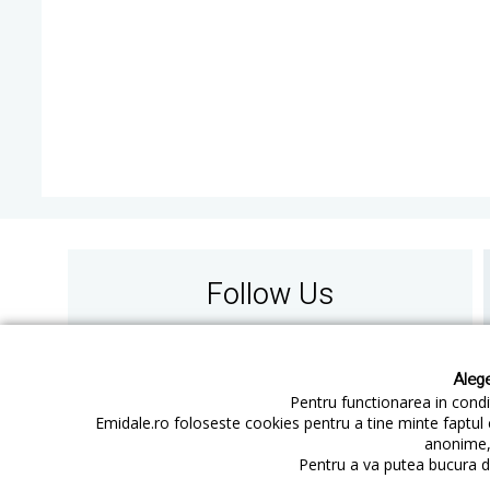
Follow Us
Alege
Pentru functionarea in condit
Emidale.ro foloseste cookies pentru a tine minte faptul 
anonime, 
Contact
Cum cumperi
Pentru a va putea bucura de
Cum platesc