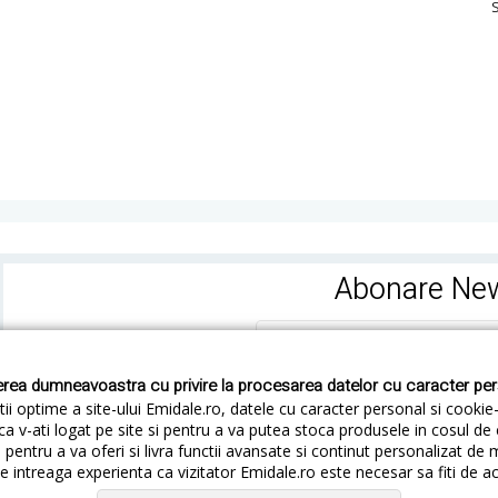
S
Abonare New
rea dumneavoastra cu privire la procesarea datelor cu caracter pe
ii optime a site-ului Emidale.ro, datele cu caracter personal si cookie
ca v-ati logat pe site si pentru a va putea stoca produsele in cosul d
pentru a va oferi si livra functii avansate si continut personalizat de 
 intreaga experienta ca vizitator Emidale.ro este necesar sa fiti de a
Cum livram
Cum returnezi
Termeni si Conditii
Conf