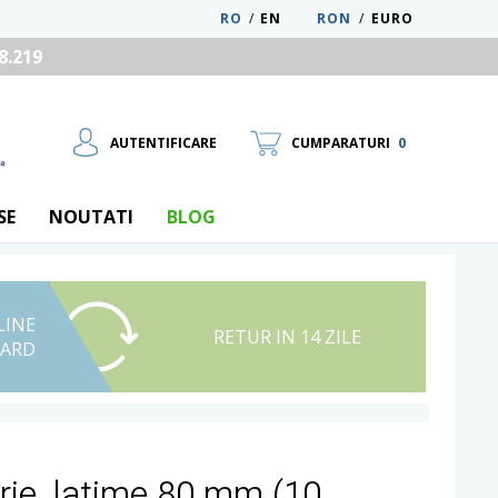
RO
/
EN
RON
/
EURO
8.219
AUTENTIFICARE
CUMPARATURI
0
SE
NOUTATI
BLOG
LINE
UTILIZATOR NOU
RETUR IN 14 ZILE
CARD
RECUPEREAZA PAROLA
ie, latime 80 mm (10