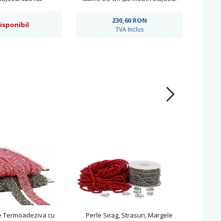
ARN988
230,60
RON
isponibil
TVA Inclus
e Termoadeziva cu
Perle Sirag, Strasuri, Margele