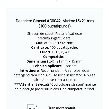
Descriere Strasuri AC0042, Marime15x21 mm
(100 bucati/punga)
Strasuri de cusut. Pretul afisat este
pretul/punga/culoare.
Cod
: AC0042-15x21mm
Cantitate
: 100 bucati/pachet
Culori
: 1, 15, 6, 43
Compozitie
: -
Dimensiuni (Lxl):
21 mm x 15 mm
Tehnica aplicare
: Coasere
Intretinere
: Recomandari - A se folosi doar
detergenti fara clor. A nu se usca in uscator. A nu se
calca. A nu se curata chimic.
***Atentie:
Selectati "Cod culoare strasuri" inainte
de a adauga produsul in cosul de cumparaturi final.
Transport gratuit