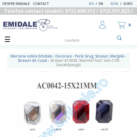
DESPRE EMIDALE
CONTACT
RO
/
EN
RON
/
EURO
Telefon contact (mobil): 0722.609.312 / 0723.531.822 /
0725.558.219
0
Mercerie online Emidale
›
Decorare
›
Perle Sirag, Strasuri, Margele
›
Strasuri de Cusut
›
Strasuri AC0042, Marime15x21 mm (100
bucati/punga)
UTILIZATOR NOU
RECUPEREAZA PAROLA