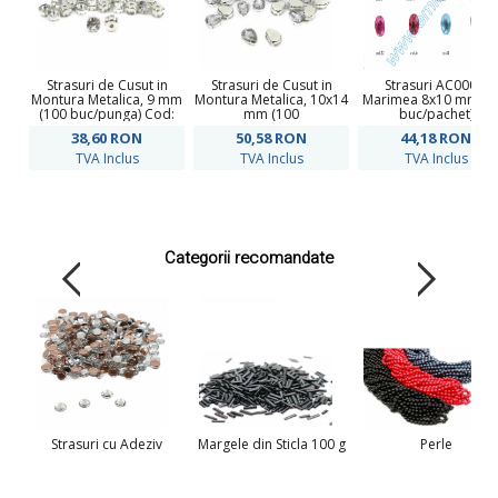
Strasuri de Cusut in
Strasuri de Cusut in
Strasuri AC0002,
Montura Metalica, 9 mm
Montura Metalica, 10x14
Marimea 8x10 mm (1
(100 buc/punga) Cod:
mm (100
buc/pachet)
R11781
buc/punga)Cod: R11783
38,60
RON
50,58
RON
44,18
RON
TVA Inclus
TVA Inclus
TVA Inclus
Categorii recomandate
Strasuri cu Adeziv
Margele din Sticla 100 g
Perle