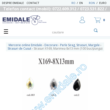
DESPRE EMIDALE
CONTACT
RO
/
EN
RON
/
EURO
Telefon contact (mobil): 0722.609.312 / 0723.531.822 /
0725.558.219
0
Mercerie online Emidale
›
Decorare
›
Perle Sirag, Strasuri, Margele
›
Strasuri de Cusut
›
Strasuri X169, Marimea 8x13 mm (100 buc/punga)
UTILIZATOR NOU
RECUPEREAZA PAROLA