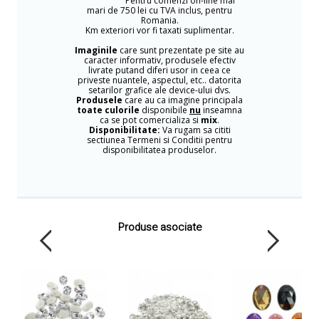
Pentru comenzi on-line mai
mari de 750 lei cu TVA inclus, pentru
Romania.
Km exteriori vor fi taxati suplimentar.
Imaginile
care sunt prezentate pe site au
caracter informativ, produsele efectiv
livrate putand diferi usor in ceea ce
priveste nuantele, aspectul, etc.. datorita
setarilor grafice ale device-ului dvs.
Produsele
care au ca imagine principala
toate culorile
disponibile
nu
inseamna
ca se pot comercializa si
mix
.
Disponibilitate:
Va rugam sa cititi
sectiunea Termeni si Conditii pentru
disponibilitatea produselor.
Produse asociate