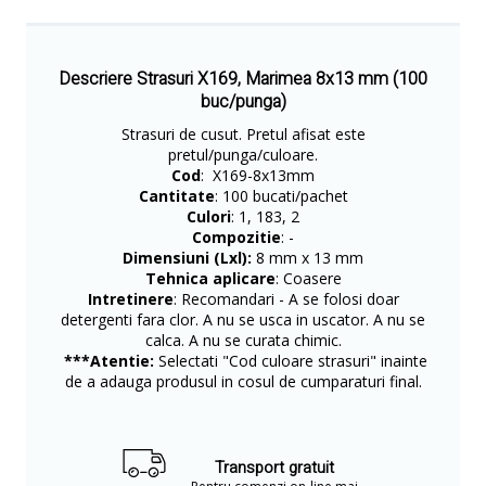
Descriere Strasuri X169, Marimea 8x13 mm (100
buc/punga)
Strasuri de cusut. Pretul afisat este
pretul/punga/culoare.
Cod
: X169-8x13mm
Cantitate
: 100 bucati/pachet
Culori
: 1, 183, 2
Compozitie
: -
Dimensiuni (Lxl):
8 mm x 13 mm
Tehnica aplicare
: Coasere
Intretinere
: Recomandari - A se folosi doar
detergenti fara clor. A nu se usca in uscator. A nu se
calca. A nu se curata chimic.
***Atentie:
Selectati "Cod culoare strasuri" inainte
de a adauga produsul in cosul de cumparaturi final.
Transport gratuit